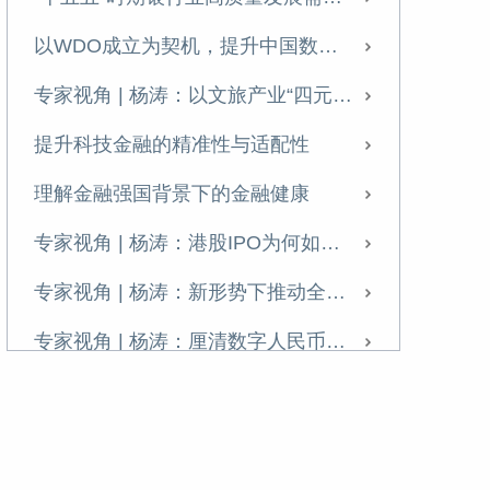
专家视角 | 杨涛：港股IPO为何如此火爆？
以WDO成立为契机，提升中国数据治理全球影响力
专家视角 | 杨涛、韩宁远：资本市场对科技创新企业的定价逻辑与支持机制——兼论科技估值泡沫与金融风险的防范
专家视角 | 杨涛：以文旅产业“四元循环”助力扩内需
专家视角 | 杨涛：新形势下推动全球跨境支付治理的思考
提升科技金融的精准性与适配性
专家视角 | 杨涛：厘清数字人民币2.0的前景与挑战
理解金融强国背景下的金融健康
“十四五”科技金融发展成就回顾与展望
专家视角 | 杨涛：港股IPO为何如此火爆？
新形势下推动数字金融变革的重点分析
专家视角 | 杨涛：新形势下推动全球跨境支付治理的思考
专访杨涛：金融“五篇大文章”不能“各写各的”
专家视角 | 杨涛：厘清数字人民币2.0的前景与挑战
我国“十五五”期间数字金融政策、趋势与发展重点
新形势下推动数字金融变革的重点分析
如何持续大力做好金融“五篇大文章”
新技术助力支付产业高质量发展