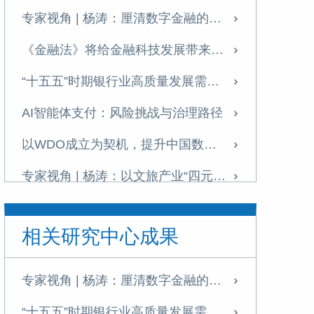
专家视角 | 杨涛：厘清数字金融的战略价值
《金融法》将给金融科技发展带来什么？
“十五五”时期银行业高质量发展需把握七大关系
AI智能体支付：风险挑战与治理路径
以WDO成立为契机，提升中国数据治理全球影响力
专家视角 | 杨涛：以文旅产业“四元循环”助力扩内需
发展科技金融需破除痛点难点
相关研究中心成果
提升科技金融的精准性与适配性
专家视角 | 《金融投资报》专访杨涛：科技金融是建设金融强国的战略引擎与核心支柱
专家视角 | 杨涛：厘清数字金融的战略价值
理解金融强国背景下的金融健康
“十五五”时期银行业高质量发展需把握七大关系