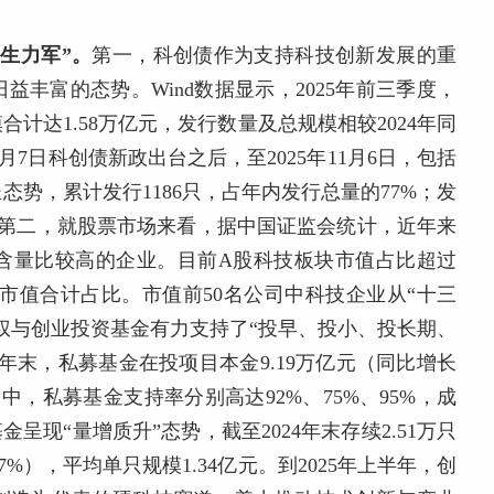
生力军”。
第一，科创债作为支持科技创新发展的重
丰富的态势。Wind数据显示，2025年前三季度，
合计达1.58万亿元，发行数量及总规模相较2024年同
5年5月7日科创债新政出台之后，至2025年11月6日，包括
势，累计发行1186只，占年内发行总量的77%；发
%。第二，就股票市场来看，据中国证监会统计，近年来
含量比较高的企业。目前A股科技板块市值占比超过
业市值合计占比。市值前50名公司中科技企业从“十三
股权与创业投资基金有力支持了“投早、投小、投长期、
4年末，私募基金在投项目本金9.19万亿元（同比增长
中，私募基金支持率分别高达92%、75%、95%，成
呈现“量增质升”态势，截至2024年末存续2.51万只
97%），平均单只规模1.34亿元。到2025年上半年，创