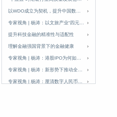
专家视角 | 杨涛：港股IPO为何如此火爆？
以WDO成立为契机，提升中国数据治理全球影响力
专家视角 | 杨涛、韩宁远：资本市场对科技创新企业的定价逻辑与支持机制——兼论科技估值泡沫与金融风险的防范
专家视角 | 杨涛：以文旅产业“四元循环”助力扩内需
专家视角 | 杨涛：新形势下推动全球跨境支付治理的思考
提升科技金融的精准性与适配性
专家视角 | 杨涛：厘清数字人民币2.0的前景与挑战
理解金融强国背景下的金融健康
“十四五”科技金融发展成就回顾与展望
专家视角 | 杨涛：港股IPO为何如此火爆？
新形势下推动数字金融变革的重点分析
专家视角 | 杨涛：新形势下推动全球跨境支付治理的思考
专访杨涛：金融“五篇大文章”不能“各写各的”
专家视角 | 杨涛：厘清数字人民币2.0的前景与挑战
我国“十五五”期间数字金融政策、趋势与发展重点
“十四五”科技金融发展成就回顾与展望
如何持续大力做好金融“五篇大文章”
新技术助力支付产业高质量发展