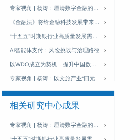
专家视角 | 杨涛：厘清数字金融的战略价值
《金融法》将给金融科技发展带来什么？
“十五五”时期银行业高质量发展需把握七大关系
AI智能体支付：风险挑战与治理路径
以WDO成立为契机，提升中国数据治理全球影响力
专家视角 | 杨涛：以文旅产业“四元循环”助力扩内需
发展科技金融需破除痛点难点
相关研究中心成果
提升科技金融的精准性与适配性
专家视角 | 《金融投资报》专访杨涛：科技金融是建设金融强国的战略引擎与核心支柱
专家视角 | 杨涛：厘清数字金融的战略价值
理解金融强国背景下的金融健康
“十五五”时期银行业高质量发展需把握七大关系