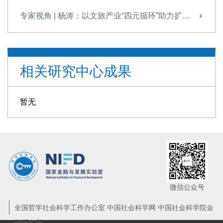
专家视角 | 杨涛：以文旅产业“四元循环”助力扩内需
发展科技金融需破除痛点难点
提升科技金融的精准性与适配性
相关研究中心成果
专家视角 | 《金融投资报》专访杨涛：科技金融是建设金融强国的战略引擎与核心支柱
理解金融强国背景下的金融健康
暂无
专家视角 | 杨涛：港股IPO为何如此火爆？
专家视角 | 杨涛、韩宁远：资本市场对科技创新企业的定价逻辑与支持机制——兼论科技估值泡沫与金融风险的防范
专家视角 | 杨涛：新形势下推动全球跨境支付治理的思考
专家视角 | 杨涛：厘清数字人民币2.0的前景与挑战
微信公众号
“十四五”科技金融发展成就回顾与展望
全国哲学社会科学工作办公室 中国社会科学网 中国社会科学院金
融研究所