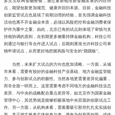
多次互联网金融整顿，通过重新梳理新金融发展的内在特
点，期望创新更加规范、健康并回归本源。目前，金融科技
创新监管试点也延续了前期治理的经验，首先强调金融科技
活动也离不开金融业本质，必须以风险把控和金融消费者保
护作为重中之重。由此，北京已有的试点则体现了审慎与支
持相协调的原则，在初期更多侧重持牌金融机构，科技公司
则通过与银行等合作进入试点；后期则逐渐允许科技公司单
独申请试点，从而更好地把握风险与安全的“跷跷板”。
当然，未来扩大试点的方向也愈加清晰。一方面，从城
市来看，需要有较好的金融科技产业基础、地方金融监管能
力、参与创新试点的积极性。当然各地更需要差异化偏重，
而非全面一哄而上。这里需要考虑不同地方的金融科技业态
差异、与中央的战略配合重点差异等。如北京作为国家金融
管理中心，其优势就是能够积极落地中央层面的创新试点工
作。另一方面，从机构来看，需着重吸引那些扎扎实实搞创
新、真正踏实服务实体的参与者，避免为创新而创新，或传