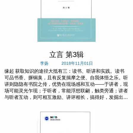
立言 第3辑
李扬
2018年11月01日
缘起 获取知识的途径大抵有三：读书、听讲和实践。读书
可品书香、摒铜臭，且有反复揣摩之便、自我体悟之乐。听
讲则隐隐有书院之传，优势在现场感和互动——于讲者，现
场可能灵光乍现；于听者，常能浮想联翩，触类旁通；讲者
与听者互动，则可相互激励、讲评相长，搞得好，发掘出新
课题、铺陈出锦绣文章，并非难事。实践则是获取知识的根
本途径，它不仅是一切知识的源泉，而且是主观见诸客观的
社会活动，更是体现了人们获取知识的最终目的。 简言
之，读书、听讲和实践，对于获取知识而言，各有其独到之
处，其功效相互不可替代。然而，如果从实行的角度考察，