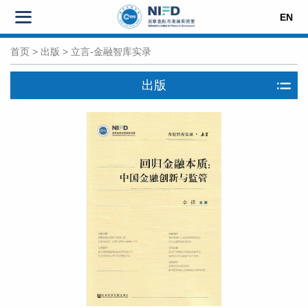
EN
首页
>
出版
>
立言-金融智库实录
出版