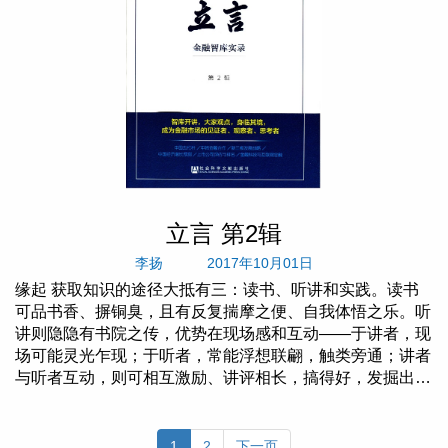
则三者的差别立现：读书和实践可由人...
立言 第2辑
李扬
2017年10月01日
缘起 获取知识的途径大抵有三：读书、听讲和实践。读书
可品书香、摒铜臭，且有反复揣摩之便、自我体悟之乐。听
讲则隐隐有书院之传，优势在现场感和互动——于讲者，现
场可能灵光乍现；于听者，常能浮想联翩，触类旁通；讲者
与听者互动，则可相互激励、讲评相长，搞得好，发掘出新
课题、铺陈出锦绣文章，并非难事。实践则是获取知识的根
本途径，它不仅是一切知识的源泉，而且是主观见诸客观的
社会活动，更是体现了人们获取知识的最终目的。 简言
1
2
下一页