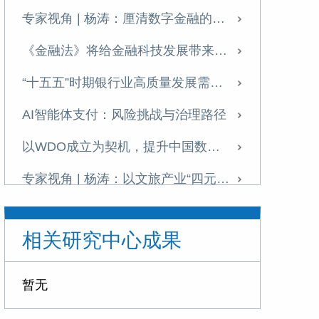
专家视角 | 杨涛：厘清数字金融的战略价值
《金融法》将给金融科技发展带来什么？
“十五五”时期银行业高质量发展需把握七大关系
AI智能体支付：风险挑战与治理路径
以WDO成立为契机，提升中国数据治理全球影响力
专家视角 | 杨涛：以文旅产业“四元循环”助力扩内需
发展科技金融需破除痛点难点
相关研究中心成果
提升科技金融的精准性与适配性
专家视角 | 《金融投资报》专访杨涛：科技金融是建设金融强国的战略引擎与核心支柱
暂无
理解金融强国背景下的金融健康