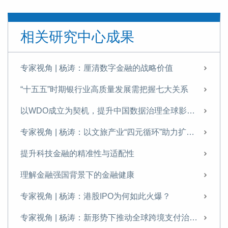
发展科技金融需破除痛点难点
提升科技金融的精准性与适配性
相关研究中心成果
专家视角 | 《金融投资报》专访杨涛：科技金融是建设金融强国的战略引擎与核心支柱
理解金融强国背景下的金融健康
专家视角 | 杨涛：厘清数字金融的战略价值
专家视角 | 杨涛：港股IPO为何如此火爆？
“十五五”时期银行业高质量发展需把握七大关系
专家视角 | 杨涛、韩宁远：资本市场对科技创新企业的定价逻辑与支持机制——兼论科技估值泡沫与金融风险的防范
以WDO成立为契机，提升中国数据治理全球影响力
专家视角 | 杨涛：新形势下推动全球跨境支付治理的思考
专家视角 | 杨涛：以文旅产业“四元循环”助力扩内需
专家视角 | 杨涛：厘清数字人民币2.0的前景与挑战
提升科技金融的精准性与适配性
“十四五”科技金融发展成就回顾与展望
理解金融强国背景下的金融健康
新形势下推动数字金融变革的重点分析
专家视角 | 杨涛：港股IPO为何如此火爆？
专访杨涛：金融“五篇大文章”不能“各写各的”
专家视角 | 杨涛：新形势下推动全球跨境支付治理的思考