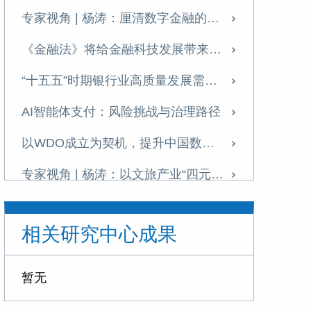
专家视角 | 杨涛：厘清数字金融的战略价值
《金融法》将给金融科技发展带来什么？
“十五五”时期银行业高质量发展需把握七大关系
AI智能体支付：风险挑战与治理路径
以WDO成立为契机，提升中国数据治理全球影响力
专家视角 | 杨涛：以文旅产业“四元循环”助力扩内需
发展科技金融需破除痛点难点
相关研究中心成果
提升科技金融的精准性与适配性
专家视角 | 《金融投资报》专访杨涛：科技金融是建设金融强国的战略引擎与核心支柱
暂无
理解金融强国背景下的金融健康