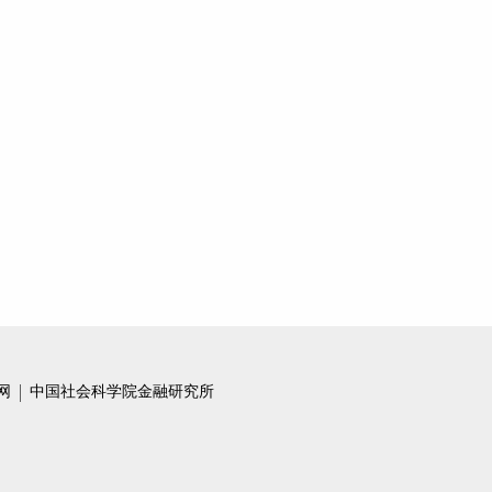
杨涛：理解人民币稳定币的理论与实践逻辑
杨涛｜金融支持民营经济的着力点
专家视角 | 杨涛：以体制机制改革促进科技金融创新
杨涛：金融支持民营经济的着力点
专家视角 | 《人民日报》专访杨涛：为科技创新注入更强金融动力
杨涛：人工智能助力金融数字化转型
杨涛：金融科技支持数实融合的思考
杨涛：多维度发力壮大耐心资本
网
中国社会科学院金融研究所
杨涛：绿色转型需要碳金融市场持续扩容
绿色转型需要碳金融市场持续扩容