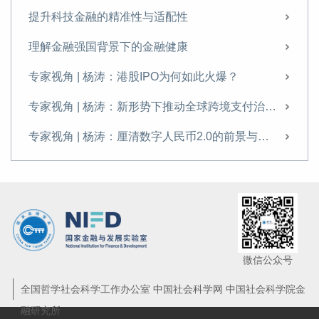
专家视角 | 杨涛：厘清数字人民币2.0的前景与挑战
提升科技金融的精准性与适配性
“十四五”科技金融发展成就回顾与展望
理解金融强国背景下的金融健康
新形势下推动数字金融变革的重点分析
专家视角 | 杨涛：港股IPO为何如此火爆？
专访杨涛：金融“五篇大文章”不能“各写各的”
专家视角 | 杨涛：新形势下推动全球跨境支付治理的思考
我国“十五五”期间数字金融政策、趋势与发展重点
专家视角 | 杨涛：厘清数字人民币2.0的前景与挑战
如何持续大力做好金融“五篇大文章”
“十四五”科技金融发展成就回顾与展望
新技术助力支付产业高质量发展
厘清大模型金融应用路径与治理重点
杨涛：着力推动科技金融的体制机制创新——解读《加快构建科技金融体制，有力支撑高水平科技自立自强的若干政策举措》
微信公众号
专家视角 | 杨涛：碳资产或成为人民币国际化的“新资产锚”
全国哲学社会科学工作办公室 中国社会科学网 中国社会科学院金
融研究所
专家视角 | 杨涛：金融强国建设中的“深圳样本”