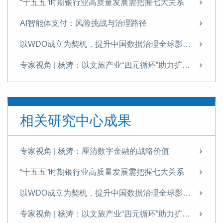
“十五五”时期银行业高质量发展需把握七大关系
AI智能体支付：风险挑战与治理路径
以WDO成立为契机，提升中国数据治理全球影响力
专家视角 | 杨涛：以文旅产业“四元循环”助力扩内需
发展科技金融需破除痛点难点
提升科技金融的精准性与适配性
相关研究中心成果
专家视角 | 《金融投资报》专访杨涛：科技金融是建设金融强国的战略引擎与核心支柱
理解金融强国背景下的金融健康
专家视角 | 杨涛：厘清数字金融的战略价值
专家视角 | 杨涛：港股IPO为何如此火爆？
“十五五”时期银行业高质量发展需把握七大关系
专家视角 | 杨涛、韩宁远：资本市场对科技创新企业的定价逻辑与支持机制——兼论科技估值泡沫与金融风险的防范
以WDO成立为契机，提升中国数据治理全球影响力
专家视角 | 杨涛：新形势下推动全球跨境支付治理的思考
专家视角 | 杨涛：以文旅产业“四元循环”助力扩内需