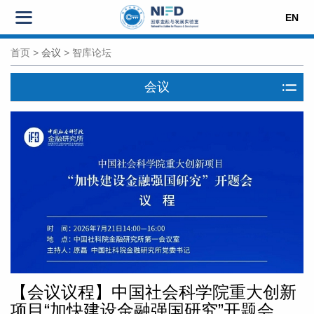
EN
首页
>
会议
>
智库论坛
会议
【会议议程】中国社会科学院重大创新
项目“加快建设金融强国研究”开题会