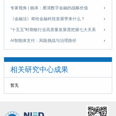
专家视角 | 杨涛：厘清数字金融的战略价值
《金融法》将给金融科技发展带来什么？
“十五五”时期银行业高质量发展需把握七大关系
AI智能体支付：风险挑战与治理路径
以WDO成立为契机，提升中国数据治理全球影响力
专家视角 | 杨涛：以文旅产业“四元循环”助力扩内需
相关研究中心成果
发展科技金融需破除痛点难点
提升科技金融的精准性与适配性
暂无
专家视角 | 《金融投资报》专访杨涛：科技金融是建设金融强国的战略引擎与核心支柱
理解金融强国背景下的金融健康