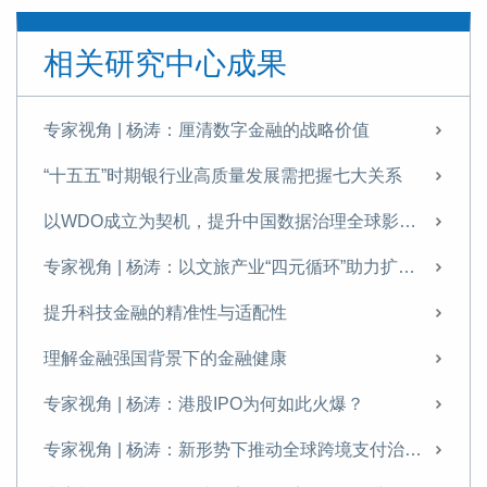
提升科技金融的精准性与适配性
相关研究中心成果
专家视角 | 《金融投资报》专访杨涛：科技金融是建设金融强国的战略引擎与核心支柱
理解金融强国背景下的金融健康
专家视角 | 杨涛：厘清数字金融的战略价值
专家视角 | 杨涛：港股IPO为何如此火爆？
“十五五”时期银行业高质量发展需把握七大关系
专家视角 | 杨涛、韩宁远：资本市场对科技创新企业的定价逻辑与支持机制——兼论科技估值泡沫与金融风险的防范
以WDO成立为契机，提升中国数据治理全球影响力
专家视角 | 杨涛：新形势下推动全球跨境支付治理的思考
专家视角 | 杨涛：以文旅产业“四元循环”助力扩内需
专家视角 | 杨涛：厘清数字人民币2.0的前景与挑战
提升科技金融的精准性与适配性
“十四五”科技金融发展成就回顾与展望
理解金融强国背景下的金融健康
新形势下推动数字金融变革的重点分析
专家视角 | 杨涛：港股IPO为何如此火爆？
专访杨涛：金融“五篇大文章”不能“各写各的”
专家视角 | 杨涛：新形势下推动全球跨境支付治理的思考