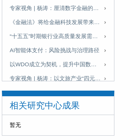
专家视角 | 杨涛：厘清数字金融的战略价值
《金融法》将给金融科技发展带来什么？
“十五五”时期银行业高质量发展需把握七大关系
AI智能体支付：风险挑战与治理路径
以WDO成立为契机，提升中国数据治理全球影响力
专家视角 | 杨涛：以文旅产业“四元循环”助力扩内需
发展科技金融需破除痛点难点
相关研究中心成果
提升科技金融的精准性与适配性
专家视角 | 《金融投资报》专访杨涛：科技金融是建设金融强国的战略引擎与核心支柱
暂无
理解金融强国背景下的金融健康