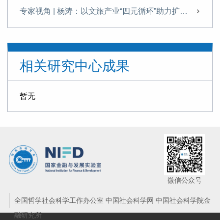
专家视角 | 杨涛：以文旅产业“四元循环”助力扩内需
发展科技金融需破除痛点难点
提升科技金融的精准性与适配性
相关研究中心成果
专家视角 | 《金融投资报》专访杨涛：科技金融是建设金融强国的战略引擎与核心支柱
理解金融强国背景下的金融健康
暂无
专家视角 | 杨涛：港股IPO为何如此火爆？
专家视角 | 杨涛、韩宁远：资本市场对科技创新企业的定价逻辑与支持机制——兼论科技估值泡沫与金融风险的防范
专家视角 | 杨涛：新形势下推动全球跨境支付治理的思考
专家视角 | 杨涛：厘清数字人民币2.0的前景与挑战
微信公众号
“十四五”科技金融发展成就回顾与展望
全国哲学社会科学工作办公室 中国社会科学网 中国社会科学院金
融研究所
新形势下推动数字金融变革的重点分析