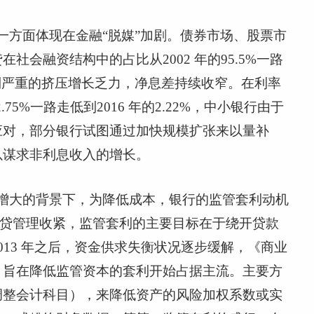
一方面体现在金融“脱媒”加剧。债券市场、股票市
贷在社会融资结构中的占比从
2002
年的
95.5%
一路
到严重的挤压增长乏力，净息差持续收窄。在利率
2.75%
一路走低到
2016
年的
2.22%
，中小银行由于
应对，部分银行试图通过加快规模扩张来以量补
以谋求非利息收入的增长。
增大的背景下，为降低成本，银行的监管套利动机
贷管理收紧，监管套利的主要目标在于绕开贷款
013
年之后，资金供求失衡状况逐步缓解，《商业
，旨在降低监管资本的套利开始占据主流。主要方
调整会计科目），来降低资产的风险加权系数或实