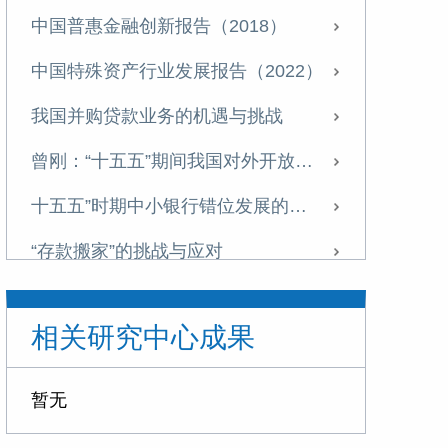
中国普惠金融创新报告（2018）
中国特殊资产行业发展报告（2022）
我国并购贷款业务的机遇与挑战
曾刚：“十五五”期间我国对外开放新格局与商业银行经营策略
十五五”时期中小银行错位发展的战略选择与实施路径
“存款搬家”的挑战与应对
“十五五”金融领域的战略布局与改革路径
相关研究中心成果
信托业需从“规模为王”转向“能力至上”
探索非银机构流动性支持，筑牢金融安全网
暂无
“十五五”时期我国金融业 将迎来转型升级的关键窗口期