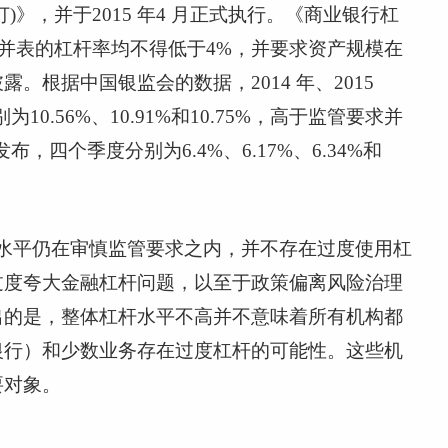
订
)
》，并于
2015
年
4
月正式执行。《商业银行杠
并表的杠杆率均不得低于
4%
，并要求资产规模在
披露。根据中国银监会的数据，
2014
年、
2015
别为
10.56%
、
10.91%
和
10.75%
，高于监管要求并
发布，四个季度分别为
6.4%
、
6.17%
、
6.34%
和
水平仍在审慎监管要求之内，并不存在过度使用杠
过度夸大金融杠杆问题，以至于政策偏离风险治理
出的是，整体杠杆水平不高并不意味着所有机构都
银行）和少数业务存在过度杠杆的可能性。这些机
要对象。