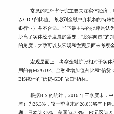
常见的杠杆率研究主要关注实体经济，
以
GDP
的比值。考虑到金融中介机构的特殊
银行业）并不合适。当下最主要的批评是认
脱离了实体经济发展的需要，“脱实向虚”的
的角度，大致可以从宏观和微观层面来考察
宏观层面上，考察金融扩张相对于实体
用的有
M2/GDP
、金融业增加值占比和“信贷
BIS
统计的“信贷
-GDP
缺口”指标。
根据
BIS
的统计，
2016
年三季度末，中
差）为
26.3%
，较一季度末的
28.8%
略有下降
期，日本为
3.5%
、美国为
-7.8%
、欧元区为
-9