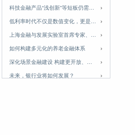
科技金融产品“浅创新”等短板仍需突破
低利率时代不仅是数值变化，更是经济运行逻辑的转变
上海金融与发展实验室首席专家、主任曾刚：聚焦培养新动能，以科技创新服务壮大耐心资本
如何构建多元化的养老金融体系
深化场景金融建设 构建更开放、智能、生态化的金融服务体系
未来，银行业将如何发展？
做好五篇大文章，中小银行应探索差异化、特色化发展模式