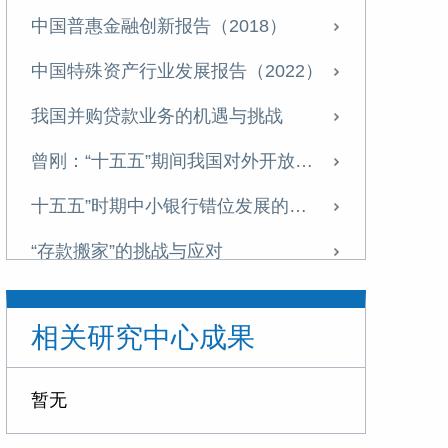
中国普惠金融创新报告（2018）
中国特殊资产行业发展报告（2022）
我国并购贷款业务的机遇与挑战
曾刚：“十五五”期间我国对外开放新格局与商业银行经营策略
十五五”时期中小银行错位发展的战略选择与实施路径
“存款搬家”的挑战与应对
“十五五”金融领域的战略布局与改革路径
相关研究中心成果
信托业需从“规模为王”转向“能力至上”
探索非银机构流动性支持，筑牢金融安全网
暂无
“十五五”时期我国金融业 将迎来转型升级的关键窗口期