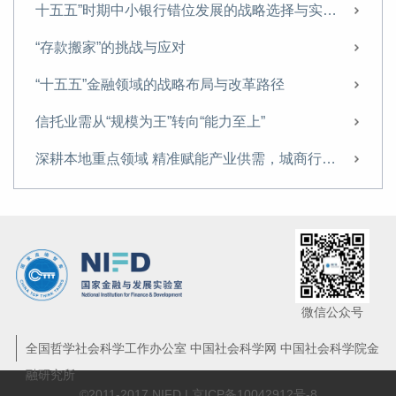
曾刚：稳定币发展，长期或推动货币体系向多元资产支撑转变
十五五”时期中小银行错位发展的战略选择与实施路径
曾刚专访：做好养老金融产品与服务创新，提升国民养老意识与养老储备
“存款搬家”的挑战与应对
香港推出《稳定币条例》 利好香港国际金融中心建设
“十五五”金融领域的战略布局与改革路径
科技金融产品“浅创新”等短板仍需突破
信托业需从“规模为王”转向“能力至上”
低利率时代不仅是数值变化，更是经济运行逻辑的转变
深耕本地重点领域 精准赋能产业供需，城商行如何当好服务地方经济的生力军
如何建设中国特色的科技金融体系
探索非银机构流动性支持，筑牢金融安全网
发展绿色金融，亟须解决碳核算难题
上海金融与发展实验室首席专家、主任曾刚：聚焦培养新动能，以科技创新服务壮大耐心资本
曾刚 陈晓：银行零售不良资产转让市场的发展与完善
微信公众号
破浪前行——中小银行的变革与发展之路
全国哲学社会科学工作办公室 中国社会科学网 中国社会科学院金
融研究所
地方中小银行风险防范与化解
©2011-2017 NIFD |
京ICP备10042912号-8