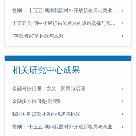
曾刚：“十五五”期间我国对外开放新格局与商业银行经营策略
十五五”时期中小银行错位发展的战略选择与实施路径
“存款搬家”的挑战与应对
“十五五”金融领域的战略布局与改革路径
信托业需从“规模为王”转向“能力至上”
相关研究中心成果
探索非银机构流动性支持，筑牢金融安全网
“十五五”时期我国金融业 将迎来转型升级的关键窗口期
金融科技伦理：含义、困境与治理
【专家观点】回归本源 促进信托业转型升级
金融多方协同提振消费
曾刚 杨川：科技金融再思考——技术资产的架构与价值的金融化
我国并购贷款业务的机遇与挑战
新规出台，助力地方AMC规范化专业化发展丨曾刚专栏
曾刚：“十五五”期间我国对外开放新格局与商业银行经营策略