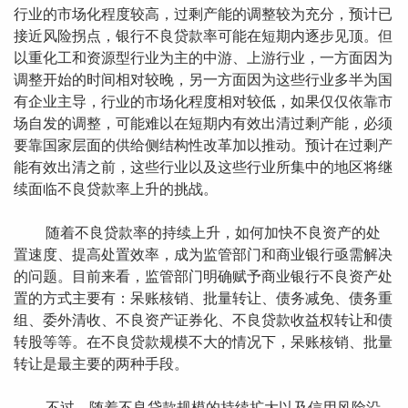
行业的市场化程度较高，过剩产能的调整较为充分，预计已
接近风险拐点，银行不良贷款率可能在短期内逐步见顶。但
以重化工和资源型行业为主的中游、上游行业，一方面因为
调整开始的时间相对较晚，另一方面因为这些行业多半为国
有企业主导，行业的市场化程度相对较低，如果仅仅依靠市
场自发的调整，可能难以在短期内有效出清过剩产能，必须
要靠国家层面的供给侧结构性改革加以推动。预计在过剩产
能有效出清之前，这些行业以及这些行业所集中的地区将继
续面临不良贷款率上升的挑战。
随着不良贷款率的持续上升，如何加快不良资产的处
置速度、提高处置效率，成为监管部门和商业银行亟需解决
的问题。目前来看，监管部门明确赋予商业银行不良资产处
置的方式主要有：呆账核销、批量转让、债务减免、债务重
组、委外清收、不良资产证券化、不良贷款收益权转让和债
转股等等。在不良贷款规模不大的情况下，呆账核销、批量
转让是最主要的两种手段。
不过，随着不良贷款规模的持续扩大以及信用风险沿