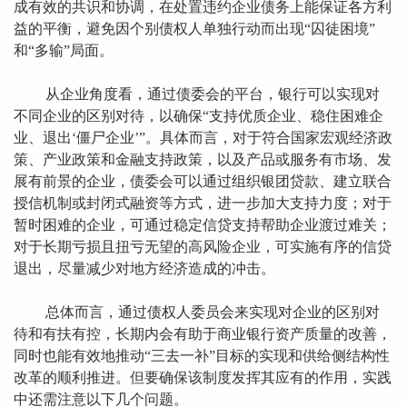
成有效的共识和协调，在处置违约企业债务上能保证各方利
益的平衡，避免因个别债权人单独行动而出现“囚徒困境”
和“多输”局面。
从企业角度看，通过债委会的平台，银行可以实现对
不同企业的区别对待，以确保“支持优质企业、稳住困难企
业、退出‘僵尸企业’”。具体而言，对于符合国家宏观经济政
策、产业政策和金融支持政策，以及产品或服务有市场、发
展有前景的企业，债委会可以通过组织银团贷款、建立联合
授信机制或封闭式融资等方式，进一步加大支持力度；对于
暂时困难的企业，可通过稳定信贷支持帮助企业渡过难关；
对于长期亏损且扭亏无望的高风险企业，可实施有序的信贷
退出，尽量减少对地方经济造成的冲击。
总体而言，通过债权人委员会来实现对企业的区别对
待和有扶有控，长期内会有助于商业银行资产质量的改善，
同时也能有效地推动“三去一补”目标的实现和供给侧结构性
改革的顺利推进。但要确保该制度发挥其应有的作用，实践
中还需注意以下几个问题。