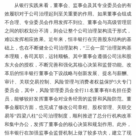
从银行实践来看，董事会、监事会及其专业委员会的有
效履职对于公司治理起到至关重要的作用。如果董事会组成
不合理、专业委员会作用发挥不到位、董事会与高级管理层
之间的职权划分不清，则会让整个公司治理架构流于形式，
难以发挥相应效果。近年来，恒丰银行在完善股东结构的基
础上，也在不断健全公司治理架构，“三会一层”治理架构基
本理顺，各司其职，运转顺畅。其中董事会遵循公司法和股
东大会的授权，不断完善和强化其核心决策和监督功能。改
革后的恒丰银行董事会下设战略与创新发展、提名与薪酬、
审计、关联交易控制、风险管理与消费者权益保护5大专门
委员会，其中，风险管理委员会全行11名董事有8名担任委
员，能够较好发挥董事会对业务经营的监督和风险防范。董
事会履职方面，也完成了修改公司章程、股权管理、关联交
易等“四梁八柱”公司治理制度，顺利推进了总分行机构改革
和集中办公，发挥了董事会的核心决策和规划作用。此外，
恒丰银行在加强监事会监督机制上做了较多功夫，建立了现