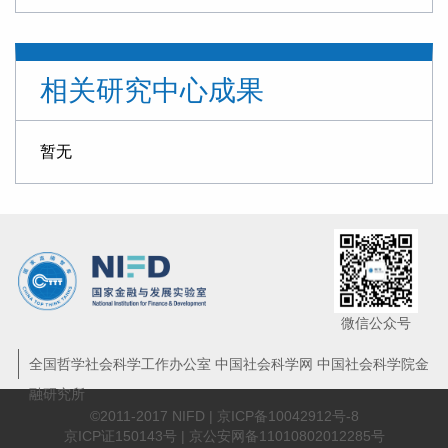
“十五五”金融领域的战略布局与改革路径
信托业需从“规模为王”转向“能力至上”
相关研究中心成果
探索非银机构流动性支持，筑牢金融安全网
“十五五”时期我国金融业 将迎来转型升级的关键窗口期
暂无
【专家观点】回归本源 促进信托业转型升级
曾刚 杨川：科技金融再思考——技术资产的架构与价值的金融化
新规出台，助力地方AMC规范化专业化发展丨曾刚专栏
曾刚：稳定币发展，长期或推动货币体系向多元资产支撑转变
微信公众号
曾刚专访：做好养老金融产品与服务创新，提升国民养老意识与养老储备
全国哲学社会科学工作办公室 中国社会科学网 中国社会科学院金
融研究所
香港推出《稳定币条例》 利好香港国际金融中心建设
©2011-2017 NIFD |
京ICP备10042912号-8
京ICP证150143号 | 京公安网备11010802012285号
科技金融产品“浅创新”等短板仍需突破