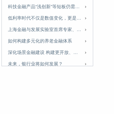
科技金融产品“浅创新”等短板仍需突破
低利率时代不仅是数值变化，更是经济运行逻辑的转变
上海金融与发展实验室首席专家、主任曾刚：聚焦培养新动能，以科技创新服务壮大耐心资本
如何构建多元化的养老金融体系
深化场景金融建设 构建更开放、智能、生态化的金融服务体系
未来，银行业将如何发展？
做好五篇大文章，中小银行应探索差异化、特色化发展模式