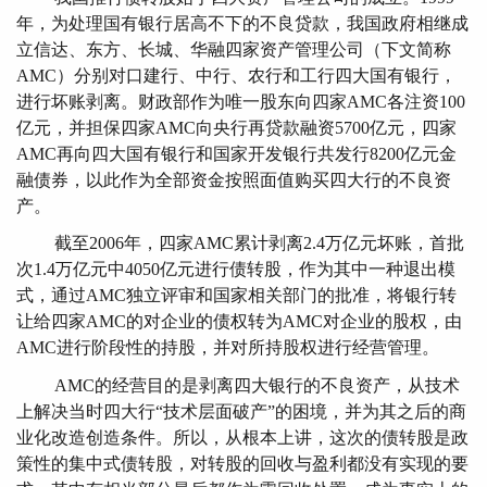
年，为处理国有银行居高不下的不良贷款，我国政府相继成
立信达、东方、长城、华融四家资产管理公司（下文简称
AMC）分别对口建行、中行、农行和工行四大国有银行，
进行坏账剥离。财政部作为唯一股东向四家AMC各注资100
亿元，并担保四家AMC向央行再贷款融资5700亿元，四家
AMC再向四大国有银行和国家开发银行共发行8200亿元金
融债券，以此作为全部资金按照面值购买四大行的不良资
产。
截至2006年，四家AMC累计剥离2.4万亿元坏账，首批
次1.4万亿元中4050亿元进行债转股，作为其中一种退出模
式，通过AMC独立评审和国家相关部门的批准，将银行转
让给四家AMC的对企业的债权转为AMC对企业的股权，由
AMC进行阶段性的持股，并对所持股权进行经营管理。
AMC
的经营目的是剥离四大银行的不良资产，从技术
上解决当时四大行“技术层面破产”的困境，并为其之后的商
业化改造创造条件。所以，从根本上讲，这次的债转股是政
策性的集中式债转股，对转股的回收与盈利都没有实现的要