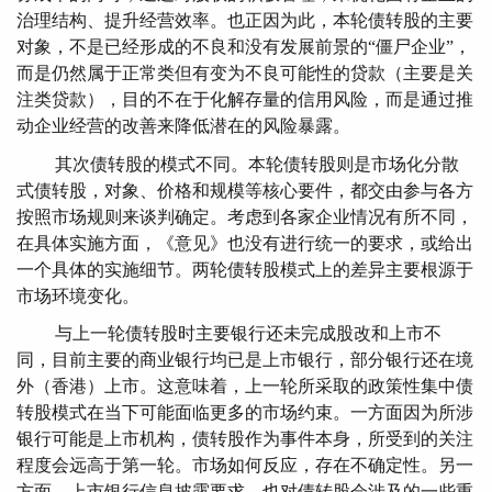
治理结构、提升经营效率。也正因为此，本轮债转股的主要
对象，不是已经形成的不良和没有发展前景的“僵尸企业”，
而是仍然属于正常类但有变为不良可能性的贷款（主要是关
注类贷款），目的不在于化解存量的信用风险，而是通过推
动企业经营的改善来降低潜在的风险暴露。
其次债转股的模式不同。本轮债转股则是市场化分散
式债转股，对象、价格和规模等核心要件，都交由参与各方
按照市场规则来谈判确定。考虑到各家企业情况有所不同，
在具体实施方面，《意见》也没有进行统一的要求，或给出
一个具体的实施细节。两轮债转股模式上的差异主要根源于
市场环境变化。
与上一轮债转股时主要银行还未完成股改和上市不
同，目前主要的商业银行均已是上市银行，部分银行还在境
外（香港）上市。这意味着，上一轮所采取的政策性集中债
转股模式在当下可能面临更多的市场约束。一方面因为所涉
银行可能是上市机构，债转股作为事件本身，所受到的关注
程度会远高于第一轮。市场如何反应，存在不确定性。另一
方面，上市银行信息披露要求，也对债转股会涉及的一些重