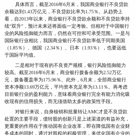
具体而言，截至2016年6月末，我国商业银行不良贷款
余额达到1.43万亿元，不良贷款比率为1.75％。从趋势上
看，自2013年以来，商业银行不良贷款余额和不良贷款率持
续“双升”，预计未来还将面临一定考验。但相对于中国银行
业的风险抵御能力而言，仍然在可控和可承受范围。一是与
国际银行业相比，我国商业银行不良贷款率低于同期美国
（1.85％）、德国（2.34％）、日本（1.93％），也要远低
于国际平均值。
二是相对于现有的不良资产规模，银行风险抵御能力
较高。截至2016年6月末，商业银行拨备余额为2.52万亿
元，拨备覆盖率为175.96％。此外，6月末，全部商业银行
资本净额13.69万亿元，平均资本充足率为13.11％。再考虑
目前银行业的盈利能力，意味着商业银行完全有能力消化吸
收现有的信用损失，而无须借助太多的政策性手段。
对银行来说，自身核销和批量转让AMC才是不良贷款
处置的主要手段，债转股的创新只是上述渠道的有益补充，
更重要的作用在于推动国有企业改革，即在降低国有企业财
务成本的同时，通过对股权的积极管理，来优化国有企业的