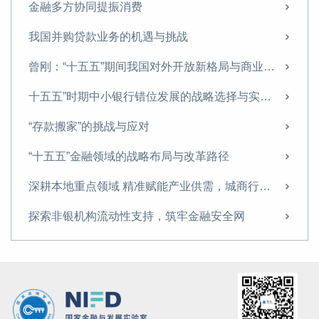
【专家观点】回归本源 促进信托业转型升级
金融多方协同提振消费
曾刚 杨川：科技金融再思考——技术资产的架构与价值的金融化
我国并购贷款业务的机遇与挑战
新规出台，助力地方AMC规范化专业化发展丨曾刚专栏
曾刚：“十五五”期间我国对外开放新格局与商业银行经营策略
曾刚：稳定币发展，长期或推动货币体系向多元资产支撑转变
十五五”时期中小银行错位发展的战略选择与实施路径
曾刚专访：做好养老金融产品与服务创新，提升国民养老意识与养老储备
“存款搬家”的挑战与应对
香港推出《稳定币条例》 利好香港国际金融中心建设
“十五五”金融领域的战略布局与改革路径
科技金融产品“浅创新”等短板仍需突破
深耕本地重点领域 精准赋能产业供需，城商行如何当好服务地方经济的生力军
低利率时代不仅是数值变化，更是经济运行逻辑的转变
探索非银机构流动性支持，筑牢金融安全网
如何建设中国特色的科技金融体系
“十五五”时期我国金融业 将迎来转型升级的关键窗口期
发展绿色金融，亟须解决碳核算难题
上海金融与发展实验室首席专家、主任曾刚：聚焦培养新动能，以科技创新服务壮大耐心资本