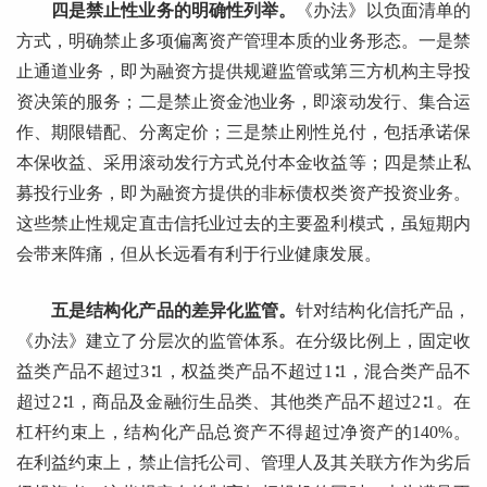
四是禁止性业务的明确性列举。
《办法》以负面清单的
方式，明确禁止多项偏离资产管理本质的业务形态。一是禁
止通道业务，即为融资方提供规避监管或第三方机构主导投
资决策的服务；二是禁止资金池业务，即滚动发行、集合运
作、期限错配、分离定价；三是禁止刚性兑付，包括承诺保
本保收益、采用滚动发行方式兑付本金收益等；四是禁止私
募投行业务，即为融资方提供的非标债权类资产投资业务。
这些禁止性规定直击信托业过去的主要盈利模式，虽短期内
会带来阵痛，但从长远看有利于行业健康发展。
五是结构化产品的差异化监管。
针对结构化信托产品，
《办法》建立了分层次的监管体系。在分级比例上，固定收
益类产品不超过3∶1，权益类产品不超过1∶1，混合类产品不
超过2∶1，商品及金融衍生品类、其他类产品不超过2∶1。在
杠杆约束上，结构化产品总资产不得超过净资产的140%。
在利益约束上，禁止信托公司、管理人及其关联方作为劣后