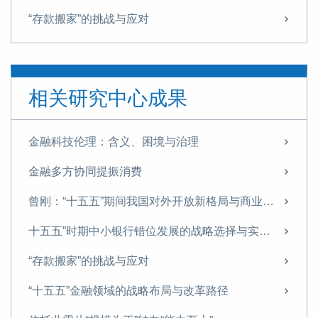
“存款搬家”的挑战与应对
“十五五”金融领域的战略布局与改革路径
信托业需从“规模为王”转向“能力至上”
相关研究中心成果
探索非银机构流动性支持，筑牢金融安全网
“十五五”时期我国金融业 将迎来转型升级的关键窗口期
金融科技伦理：含义、困境与治理
【专家观点】回归本源 促进信托业转型升级
金融多方协同提振消费
曾刚 杨川：科技金融再思考——技术资产的架构与价值的金融化
曾刚：“十五五”期间我国对外开放新格局与商业银行经营策略
新规出台，助力地方AMC规范化专业化发展丨曾刚专栏
十五五”时期中小银行错位发展的战略选择与实施路径
曾刚：稳定币发展，长期或推动货币体系向多元资产支撑转变
“存款搬家”的挑战与应对
曾刚专访：做好养老金融产品与服务创新，提升国民养老意识与养老储备
“十五五”金融领域的战略布局与改革路径
香港推出《稳定币条例》 利好香港国际金融中心建设