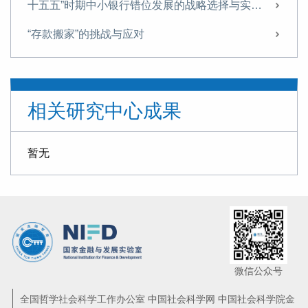
十五五”时期中小银行错位发展的战略选择与实施路径
“存款搬家”的挑战与应对
“十五五”金融领域的战略布局与改革路径
信托业需从“规模为王”转向“能力至上”
相关研究中心成果
探索非银机构流动性支持，筑牢金融安全网
“十五五”时期我国金融业 将迎来转型升级的关键窗口期
暂无
【专家观点】回归本源 促进信托业转型升级
曾刚 杨川：科技金融再思考——技术资产的架构与价值的金融化
新规出台，助力地方AMC规范化专业化发展丨曾刚专栏
曾刚：稳定币发展，长期或推动货币体系向多元资产支撑转变
微信公众号
曾刚专访：做好养老金融产品与服务创新，提升国民养老意识与养老储备
全国哲学社会科学工作办公室 中国社会科学网 中国社会科学院金