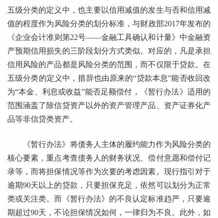
五级分类的定义中，也主要以信用减值的发生与否和信用减
值的程度作为风险分类的划分标准，与财政部2017年发布的
《企业会计准则第22号——金融工具确认和计量》中金融资
产预期信用损失的三阶段划分方式类似。对应的，凡是承担
信用风险的产品都是风险分类的范围，而不仅限于贷款。在
五级分类的定义中，措辞也由原来的“贷款本息”能否收回改
为“本金、利息或收益”能否足额偿付，《暂行办法》适用的
范围涵盖了除信贷资产以外的资产管理产品、资产证券化产
品等非信贷类资产。
《暂行办法》将债务人主体的履约能力作为风险分类的
核心要素，重点考查债务人的财务状况、偿付意愿和偿付记
录等，而将担保情况等作为次要的考虑因素。现行指引对于
逾期90天以上的贷款，只要担保充足，依然可以划分为正常
类或关注类。而《暂行办法》的不良认定标准趋严，只要逾
期超过90天，不论担保情况如何，一律归为不良。此外，如