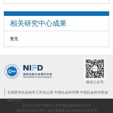
“十五五”金融领域的战略布局与改革路径
信托业需从“规模为王”转向“能力至上”
相关研究中心成果
探索非银机构流动性支持，筑牢金融安全网
“十五五”时期我国金融业 将迎来转型升级的关键窗口期
暂无
【专家观点】回归本源 促进信托业转型升级
曾刚 杨川：科技金融再思考——技术资产的架构与价值的金融化
新规出台，助力地方AMC规范化专业化发展丨曾刚专栏
曾刚：稳定币发展，长期或推动货币体系向多元资产支撑转变
微信公众号
曾刚专访：做好养老金融产品与服务创新，提升国民养老意识与养老储备
全国哲学社会科学工作办公室 中国社会科学网 中国社会科学院金
融研究所
香港推出《稳定币条例》 利好香港国际金融中心建设
©2011-2017 NIFD |
京ICP备10042912号-8
京ICP证150143号 | 京公安网备11010802012285号
科技金融产品“浅创新”等短板仍需突破