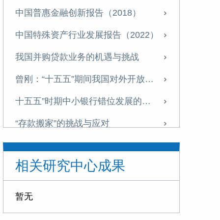
中国普惠金融创新报告（2018）
中国特殊资产行业发展报告（2022）
我国并购贷款业务的机遇与挑战
曾刚：“十五五”期间我国对外开放新格局与商业银行经营策略
十五五”时期中小银行错位发展的战略选择与实施路径
“存款搬家”的挑战与应对
“十五五”金融领域的战略布局与改革路径
相关研究中心成果
信托业需从“规模为王”转向“能力至上”
探索非银机构流动性支持，筑牢金融安全网
暂无
“十五五”时期我国金融业 将迎来转型升级的关键窗口期