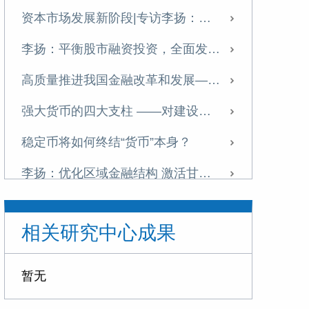
资本市场发展新阶段|专访李扬：中国金融体系提质正当时
李扬：平衡股市融资投资，全面发展资本市场
高质量推进我国金融改革和发展——学习十五五金融改革规划体会
强大货币的四大支柱 ——对建设金融强国战略的思考
稳定币将如何终结“货币”本身？
李扬：优化区域金融结构 激活甘肃高质量发展新动能
李扬：当前中国经济运行的若干问题
相关研究中心成果
“稳定币”五议
李扬：面对稳定币浪潮，中国需双轨并进
暂无
加强中国特色金融发展之路的文化支撑