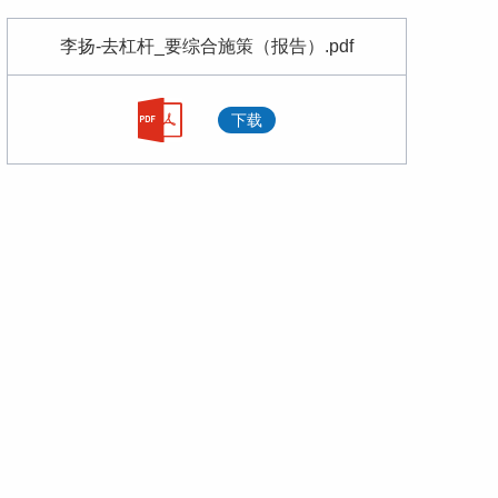
中国货币政策与时俱进
李扬-去杠杆_要综合施策（报告）.pdf
李扬：金融领域人工智能应用需要关注的几个问题
下载
今后货币政策的方向是弥补内需，“我们要面对一个低利率环境”
李扬：中国金融进入高质量发展的新阶段
新中国货币政策与金融监管70年
李扬：建立高质量的政府债务管理机制
李扬：发展科技金融的要义是发展新质生产力
正确认识投资泡沫和股市泡沫
加强财政政策和货币政策的协调配合
专访国家金融与发展实验室理事长李扬：金融强国建设要强调中国特色，从三方面做好科技金融大文章