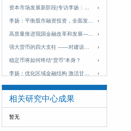
资本市场发展新阶段|专访李扬：中国金融体系提质正当时
李扬：平衡股市融资投资，全面发展资本市场
高质量推进我国金融改革和发展——学习十五五金融改革规划体会
强大货币的四大支柱 ——对建设金融强国战略的思考
稳定币将如何终结“货币”本身？
李扬：优化区域金融结构 激活甘肃高质量发展新动能
李扬：当前中国经济运行的若干问题
相关研究中心成果
“稳定币”五议
李扬：面对稳定币浪潮，中国需双轨并进
暂无
加强中国特色金融发展之路的文化支撑