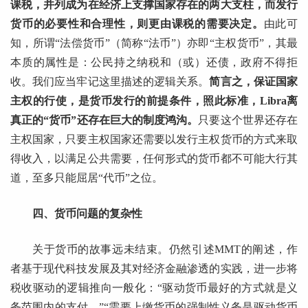
课税，并列成为在经济上支撑国家存在的两大支柱，而发行
货币的必要性和合理性，则更由课税的需要决定。
由此可
知，所谓“法偿货币”（简称“法币”）亦即“主权货币”，其最
本质的属性是：公民持之纳税和（或）还债，政府不得拒
收。我们应当牢记这里描述的逻辑关系。
简言之，保证国家
主权的行使，是货币发行的前提条件，照此标准，Libra离
真正的“货币”还存在巨大的制度鸿沟。
只要这个世界还存在
主权国家，只要主权国家还需要以发行主权货币的方式来取
得收入，以满足公共需要，任何形式的货币都不可能大行其
道，至多只能屈居“代币”之位。
四、货币问题的复杂性
关于货币的故事远未结束。仍然引述MMT的阐述，作
者基于现代科技发展及其对经济金融渗透的实践，进一步将
税收驱动的逻辑推向一般化：“驱动货币最好的方式就是义
务范围内的支付。”“需要上缴货币的强制性义务是驱动货币