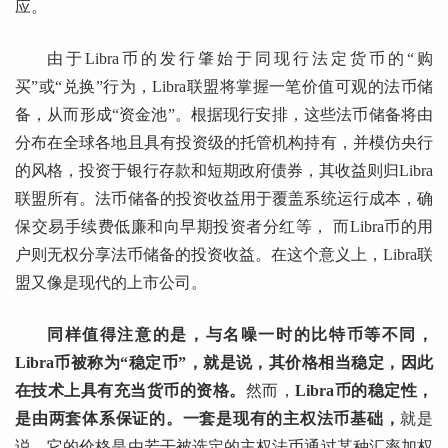
应。
由于Libra币的发行肇始于同现行法定货币的“购
买”或“兑换”行为，Libra联盟将掌握一笔价值可观的法币储
备，从而形成“资金池”。根据现行安排，这些法币储备将由
分布在全球各地且具有投资级的托管机构持有，并模仿央行
的风格，投资于银行存款和短期政府债券，其收益则归Libra
联盟所有。法币储备的投资收益用于覆盖系统运行成本，确
保交易手续费低廉和向早期投资者分红等， 而Libra币的用
户则无权分享法币储备的投资收益。在这个意义上，Libra联
盟又像是现代的上市公司。
同样值得注意的是，与名噪一时的比特币等不同，
Libra币被称为“稳定币”，就是说，其价格相当稳定，因此
在技术上具有充当货币的资格。
然而，
Libra币的稳定性，
是由两套体系保证的。
一套是现有的主权法币基础，
就是
说，它的价格是由若干被选定的主权法币通过某种汇率加权