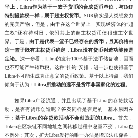
平上，Libra作为基于一篮子货币的合成货币单位，与IMF
特别提款权一样，属于超主权货币。
SDR确实是人类想象力
的完美产物，但是，由于在这个世界上，实现经济体的“超
主权”还有待时日，依附其上的超主权货币便很难主宰世
界。于是，
由于是代表一篮子已经存在的货币，且其价格由
这一篮子既有主权货币确定，Libra没有货币创造功能便是
定论。
深一步看，Libra的发行100%基于法币储备池，因而
也不可能产生铸币税。这种“挂钩”安排，进一步也使得基于
Libra不可能生成真正意义的货币政策。基于以上特点，我们
倾向于认为：
Libra所推动的远不是货币非国家化的过程。
如果Libra广泛流通，并且出现了基于Libra的存贷款活
动，是否有货币创造呢？答案同样是否定的，基本原因在
于：
基于Libra的存贷款活动不会创造新的Libra。
首先，
Token在区块链不同地址之间转移过程中总量不变，Libra也
不例外；其次，扩大Libra发行的唯一办法是增加法币储备，