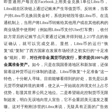
即普通用户每次在Facebook上用美金兑换1单位Libra币，
Libra就在区块链上通过记账来产生等值货币。反转来，当客
户持Libra币兑换回美金时，系统则销毁等值Libra币。在流
通机制上，当用户将Libra币转账给其他用户或在其他机构的
商业场景中使用时（例如用Libra币支付Uber打车费），收付
款方背后的记账节点只要通过记账并得到链上2/3节点的验
证确认，就可以完成交易。显然，Libra币的运行“恢
复”或“复制”了西方国家在发展市场经济之初实行的“十足准
备”规则，即，
对任何非金属货币的发行，要求提供100%的
金属准备资产。
如今，只是在我国香港地区和新加坡，还保
留着这种货币运行体制的遗迹。Libra币恢复“十足准备”这一
特色，十分耐人寻味。目前能够看得到的好处，首先是以多
元货币突破跨境的束缚，使之从一开始就在跨境支付上占尽
优势，彰显其世界公民之地位。二是希望籍此控制货币无限
制超发，明白无误地向世人宣告，它不会重蹈美元滥发之覆
辙。这对于刚刚涉世的Libra来说，无疑具有正面的广告效