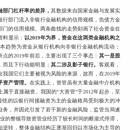
融部门杠杆率的差异，
其数据来自国家金融与发展实
银行部门流入非银行金融机构的信用规模，负债方金
部门的信用规模。两条曲线的走势刻画了社会资金在
资料显示：
以2019年为界，资金在这两类金融机构之
，基本趋势为资金从银行机构向非银行金融机构流动；
折点的2019年前后，主要出现了三个事态：
其一是股
徊，而且下行动能明显；
其二涉及影子银行。
客观看，
我国它们主要被视为风险的来源，故而，在2019年
乎资产管理。
在实践上，资管虽有大量金融中介机构
属于直接融资。我国的“大资管”于2012年起步，至
%，传统的以银行间接融资为主的金融格局受到极大的冲
业务，并因此引发了若干新的金融风险，监管当局遂
行业的整顿导致资管业经历了较长时间的断崖式停滞，
始逆转，整体金融结构正逐渐回归以市场化为主导的