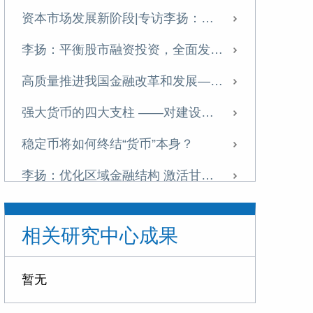
资本市场发展新阶段|专访李扬：中国金融体系提质正当时
李扬：平衡股市融资投资，全面发展资本市场
高质量推进我国金融改革和发展——学习十五五金融改革规划体会
强大货币的四大支柱 ——对建设金融强国战略的思考
稳定币将如何终结“货币”本身？
李扬：优化区域金融结构 激活甘肃高质量发展新动能
李扬：当前中国经济运行的若干问题
相关研究中心成果
“稳定币”五议
李扬：面对稳定币浪潮，中国需双轨并进
暂无
加强中国特色金融发展之路的文化支撑