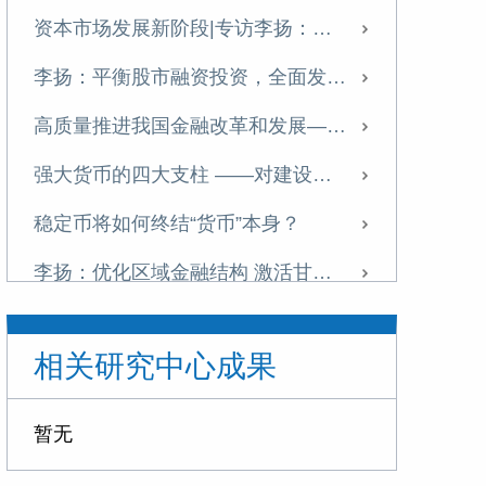
资本市场发展新阶段|专访李扬：中国金融体系提质正当时
李扬：平衡股市融资投资，全面发展资本市场
高质量推进我国金融改革和发展——学习十五五金融改革规划体会
强大货币的四大支柱 ——对建设金融强国战略的思考
稳定币将如何终结“货币”本身？
李扬：优化区域金融结构 激活甘肃高质量发展新动能
李扬：当前中国经济运行的若干问题
相关研究中心成果
“稳定币”五议
李扬：面对稳定币浪潮，中国需双轨并进
暂无
加强中国特色金融发展之路的文化支撑