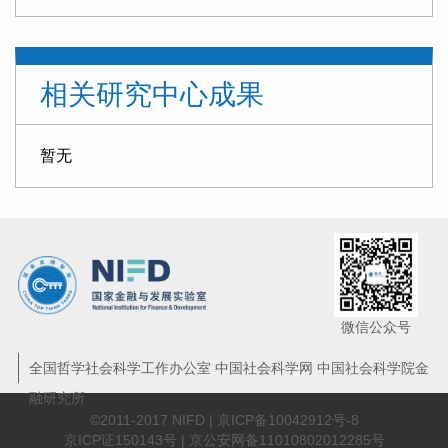
李扬：当前中国经济运行的若干问题
“稳定币”五议
相关研究中心成果
李扬：面对稳定币浪潮，中国需双轨并进
加强中国特色金融发展之路的文化支撑
暂无
中国货币政策与时俱进
李扬：金融领域人工智能应用需要关注的几个问题
今后货币政策的方向是弥补内需，“我们要面对一个低利率环境”
李扬：中国金融进入高质量发展的新阶段
微信公众号
新中国货币政策与金融监管70年
全国哲学社会科学工作办公室 中国社会科学网 中国社会科学院金
融研究所
李扬：建立高质量的政府债务管理机制
©2011-2017 NIFD |
京ICP备10042912号-8
京ICP证150143号 | 京公安网备11010802012285号
李扬：发展科技金融的要义是发展新质生产力