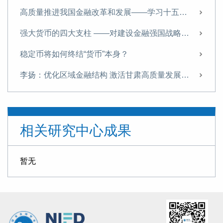
高质量推进我国金融改革和发展——学习十五五金融改革规划体会
强大货币的四大支柱 ——对建设金融强国战略的思考
稳定币将如何终结“货币”本身？
李扬：优化区域金融结构 激活甘肃高质量发展新动能
李扬：当前中国经济运行的若干问题
“稳定币”五议
相关研究中心成果
李扬：面对稳定币浪潮，中国需双轨并进
加强中国特色金融发展之路的文化支撑
暂无
中国货币政策与时俱进
李扬：金融领域人工智能应用需要关注的几个问题
今后货币政策的方向是弥补内需，“我们要面对一个低利率环境”