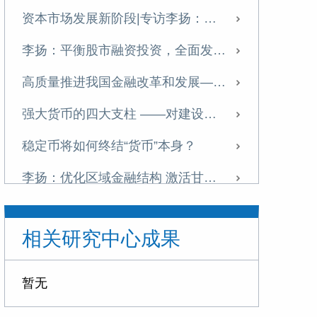
资本市场发展新阶段|专访李扬：中国金融体系提质正当时
李扬：平衡股市融资投资，全面发展资本市场
高质量推进我国金融改革和发展——学习十五五金融改革规划体会
强大货币的四大支柱 ——对建设金融强国战略的思考
稳定币将如何终结“货币”本身？
李扬：优化区域金融结构 激活甘肃高质量发展新动能
李扬：当前中国经济运行的若干问题
相关研究中心成果
“稳定币”五议
李扬：面对稳定币浪潮，中国需双轨并进
暂无
加强中国特色金融发展之路的文化支撑