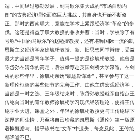
端，中间经过穆勒发展，到马歇尔集大成的“市场自动均
衡”的古典经济理论面临巨大挑战，其自身也开始不断修
正。那时的西南联大，竟能在学术上紧跟经济学“革命”的步
伐。这还是得益于联大教授的兼收并蓄：当时，学校除了有
号称“中国的马歇尔”的赵廼抟教授，还有堪称国际一流的凯
恩斯主义经济学家
徐毓枬
教授。新、旧思想同堂辩诘，受益
最大的当然是青年学子。值得一提的是徐毓枬教授。他曾是
陈岱孙在清华的高足，后被举荐赴英国剑桥大学深造。在剑
桥的那些年里，
徐毓枬
亲历“凯恩斯革命”，甚至参与了这一
新理论框架的某些细节的完善工作。由他主讲宏观经济学，
当然是一时之选。三年级结束时，陈岱孙教授就亲自指点王
传纶向当时的青年教师徐毓枬学习现代经济理论，使得王传
纶学业大进。课堂之外，年轻的徐毓枬教授更与王传纶结下
深厚的师生情，乃至将自己珍藏的凯恩斯《通论》第一版原
著慷慨赠与。惜乎该书在“文革”中遗失，每念及此，王传纶
都唏嘘不已。