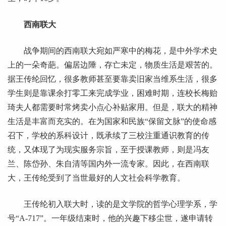
西南联大
战争期间的西南联大宛如严寒中的梅花，是中外学术史
上的一朵奇葩。偏居边陲，存亡未定，物质生活是艰苦的。
据王传纶回忆，很多教师甚至要靠卖旧家当维系生活，很多
学生则是靠课余打零工来完成学业，困难时期，连校长梅贻
琦夫人都需要时常烤卖小点心补贴家用。但是，联大的精神
生活是丰富而充实的。在为国家和民族“保留文脉”的使命感
召下，学校的系科设计，既承续了三校注重通识教育的传
统，又体现了为现实服务宗旨，至于授课教师，则是冯友
兰、陈岱孙、朱自清等国内外一流专家。因此，在西南联
大，王传纶受到了当世最好的人文社会科学教育。
王传纶初入联大时，读的是文学院的哲学心理学系，学
号“A-717”。一年级结束时，他的兴趣下移尘世，遂申请转