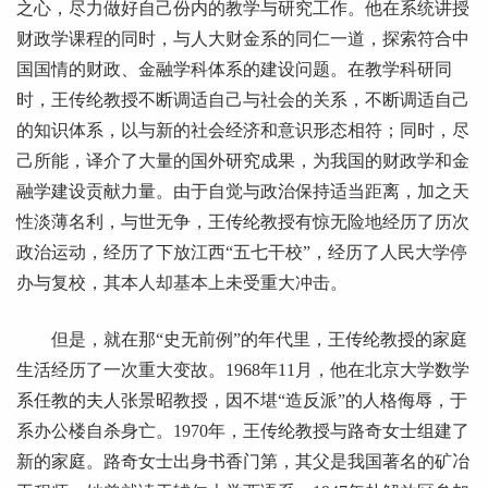
之心，尽力做好自己份内的教学与研究工作。他在系统讲授
财政学课程的同时，与人大财金系的同仁一道，探索符合中
国国情的财政、金融学科体系的建设问题。在教学科研同
时，王传纶教授不断调适自己与社会的关系，不断调适自己
的知识体系，以与新的社会经济和意识形态相符；同时，尽
己所能，译介了大量的国外研究成果，为我国的财政学和金
融学建设贡献力量。由于自觉与政治保持适当距离，加之天
性淡薄名利，与世无争，王传纶教授有惊无险地经历了历次
政治运动，经历了下放江西“五七干校”，经历了人民大学停
办与复校，其本人却基本上未受重大冲击。
但是，就在那“史无前例”的年代里，王传纶教授的家庭
生活经历了一次重大变故。1968年11月，他在北京大学数学
系任教的夫人张景昭教授，因不堪“造反派”的人格侮辱，于
系办公楼自杀身亡。1970年，王传纶教授与路奇女士组建了
新的家庭。路奇女士出身书香门第，其父是我国著名的矿冶