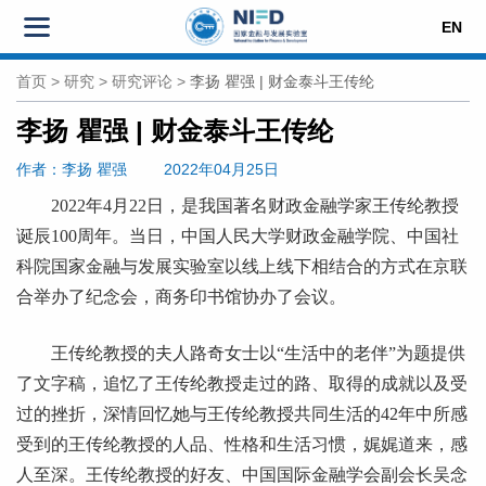
EN
首页
>
研究
>
研究评论
>
李扬 瞿强 | 财金泰斗王传纶
李扬 瞿强 | 财金泰斗王传纶
作者
：李扬
瞿强
2022年04月25日
2022
年
4
月
22
日，是我国著名财政金融学家王传纶教授
诞辰
100
周年。当日，中国人民大学财政金融学院、中国社
科院国家金融与发展实验室以线上线下相结合的方式在京联
合举办了纪念会，商务印书馆协办了会议。
王传纶教授的夫人路奇女士以“生活中的老伴”为题提供
了文字稿，追忆了王传纶教授走过的路、取得的成就以及受
过的挫折，深情回忆她与王传纶教授共同生活的42年中所感
受到的王传纶教授的人品、性格和生活习惯，娓娓道来，感
人至深。王传纶教授的好友、中国国际金融学会副会长吴念