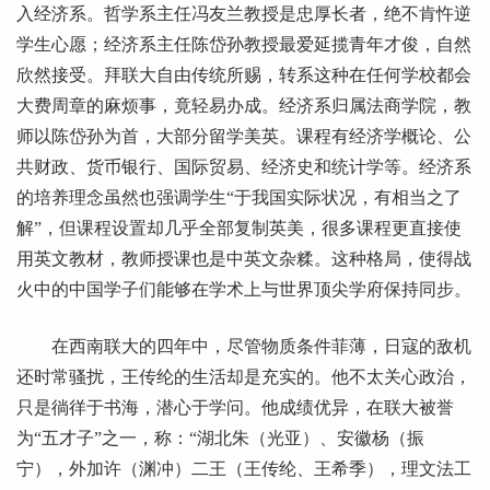
入经济系。哲学系主任冯友兰教授是忠厚长者，绝不肯忤逆
学生心愿；经济系主任陈岱孙教授最爱延揽青年才俊，自然
欣然接受。拜联大自由传统所赐，转系这种在任何学校都会
大费周章的麻烦事，竟轻易办成。经济系归属法商学院，教
师以陈岱孙为首，大部分留学美英。课程有经济学概论、公
共财政、货币银行、国际贸易、经济史和统计学等。经济系
的培养理念虽然也强调学生“于我国实际状况，有相当之了
解”，但课程设置却几乎全部复制英美，很多课程更直接使
用英文教材，教师授课也是中英文杂糅。这种格局，使得战
火中的中国学子们能够在学术上与世界顶尖学府保持同步。
在西南联大的四年中，尽管物质条件菲薄，日寇的敌机
还时常骚扰，王传纶的生活却是充实的。他不太关心政治，
只是徜徉于书海，潜心于学问。他成绩优异，在联大被誉
为“五才子”之一，称：“湖北朱（光亚）、安徽杨（振
宁），外加许（渊冲）二王（王传纶、王希季），理文法工