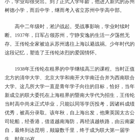
小，学业却很突出。到了正式入学年龄，他进入新式的苏州
树德小学，而后中学，继而考入省立苏州中学高中部。
高中二年级时，淞沪战起。受战事影响，学业时续时
断。1937年，日军占领苏州，宁静安逸的生活一夕荡然无
存。王传纶全家被迫从苏州逃往上海以避战祸。少年时代的
这段记忆，塑造了王传纶浓烈的爱国情怀。
1938年王传纶在租界的中学继续高三的课程。当时正值
北方的清华大学、北京大学和南开大学南迁合并为西南联合
大学。这几所大学一直是青年学子向往的目标，恰好，当年
新成立的联大委托在上海租界的暨南大学代为招生，王传纶
当时高中尚未正式毕业，只能以同等学历投考，因诸科成绩
优秀，被高分录取。该年秋，自上海出发，他乘英国太古公
司轮船，经香港，借道越南海防，再经滇越铁路，由云南蒙
自，最终到达昆明，颠簸数千里，终于成为联大第一届学
生，时年16岁。