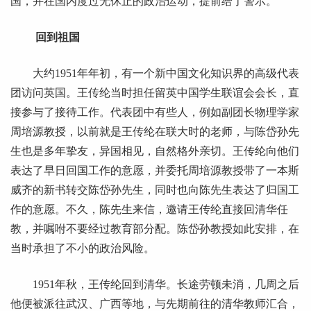
国，并在国内度过无休止的政治运动，提前给了警示。
回到祖国
大约1951年年初，有一个新中国文化知识界的高级代表
团访问英国。王传纶当时担任留英中国学生联谊会会长，直
接参与了接待工作。代表团中有些人，例如副团长物理学家
周培源教授，以前就是王传纶在联大时的老师，与陈岱孙先
生也是多年挚友，异国相见，自然格外亲切。王传纶向他们
表达了早日回国工作的意愿，并委托周培源教授带了一本斯
威齐的新书转交陈岱孙先生，同时也向陈先生表达了归国工
作的意愿。不久，陈先生来信，邀请王传纶直接回清华任
教，并嘱咐不要经过教育部分配。陈岱孙教授如此安排，在
当时承担了不小的政治风险。
1951年秋，王传纶回到清华。长途劳顿未消，几周之后
他便被派往武汉、广西等地，与先期前往的清华教师汇合，