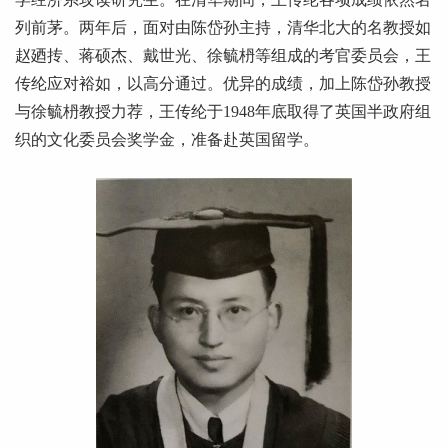
列前茅。两年后，面对由陈岱孙主持，清华北大的名教授如
赵廼抟、蒋硕杰、戴世光、徐毓枬等组成的考官委员会，王
传纶应对裕如，以高分通过。优异的成绩，加上陈岱孙教授
与徐毓枬教授力荐，王传纶于1948年底取得了英国半政府组
织的文化委员会奖学金，准备赴英国留学。