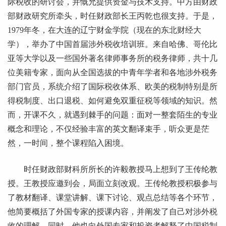
际税收的研讨会，并慨允提供资金与技术支持。中方由财政
部财政研究所牵头，时任财政部长王丙乾也很支持。于是，
1979年冬，在大连的辽宁财金学院（现在的东北财经大
学），举办了中国首届涉外税收培训班。来自哈佛、哥伦比
亚等大学以及一些国外著名律师事务所的税务律师，共十几
位美籍专家，面向从全国选拔的中青年学者和各地涉外税务
部门官员，系统介绍了国际税收体系、欧美的税制特别是所
得税制度、出口退税、如何避免双重征税等领域的知识。然
而，开课不久，就遇到棘手的问题：面对一整套陌生的专业
概念和理论，不仅经验丰富的英文翻译束手，听众更是茫
然，一时间，整个课程陷入困境。
时任财政部财科所所长的许毅教授马上想到了王传纶教
授。王教授应邀到会，局面立刻改观。王传纶教授积极参与
了教材翻译、课堂讲解、课下讨论、观点总结等各个环节，
他简要概括了外国专家的授课内容，并阐发了自己对涉外税
收的理解，同时，他也向外国专家和投资者解释了中国税制