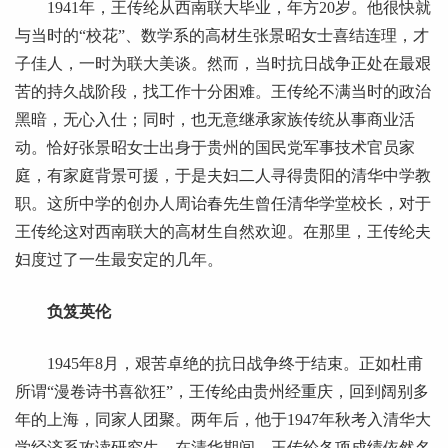
1941年，王传纶从西南联大毕业，年方20岁。他很快就
与当时的“校花”、数学系的高材生张景昭女士喜结连理，才
子佳人，一时为联大美谈。然而，当时抗日战争正处在最艰
苦的持久战阶段，找工作十分困难。王传纶不满当时的政治
黑暗，无心入仕；同时，也无意继承家族传统从事商业活
动。恰好张景昭女士出身于贵州的国民党军事技术官员家
庭，有家庭背景可援，于是夫妇二人寻得贵阳的清华中学教
职。这所中学的创办人周诒春先生曾任清华学堂校长，对于
王传纶这对西南联大的高材生自然欢迎。在那里，王传纶夫
妇度过了一生最安定的几年。
负笈英伦
1945年8月，艰苦卓绝的抗日战争终于结束。正如杜甫
所谓“漫卷诗书喜欲狂”，王传纶由贵州经重庆，回到阔别多
年的上海，同家人团聚。两年后，他于1947年秋考入清华大
学经济系攻读研究生。在清华期间，王传纶各项成绩依然名