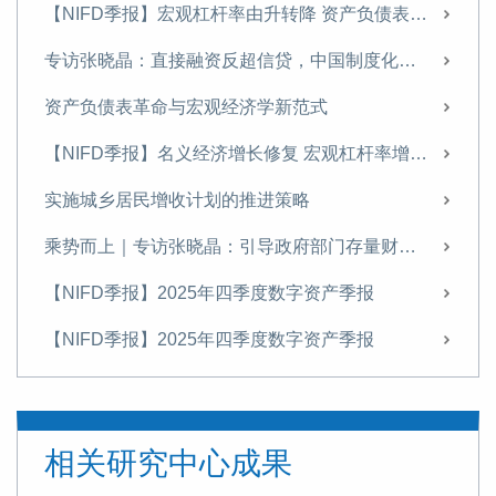
【NIFD季报】宏观杠杆率由升转降 资产负债表修复承压——2026年二季度宏观杠杆率报告
专访张晓晶：直接融资反超信贷，中国制度化创新冒险能力持续增强｜科创资本论
资产负债表革命与宏观经济学新范式
【NIFD季报】名义经济增长修复 宏观杠杆率增幅收窄——2026年一季度宏观杠杆率报告
实施城乡居民增收计划的推进策略
乘势而上｜专访张晓晶：引导政府部门存量财富向居民部门适度转移
【NIFD季报】2025年四季度数字资产季报
【NIFD季报】2025年四季度数字资产季报
张晓晶|引言：为什么金融强国建设亟待一场金融启蒙？
【NIFD季报】优化宏观杠杆率结构 提高信用扩张对增长的支持效能——2025年四季度宏观杠杆率报告
相关研究中心成果
特别策划丨张晓晶：中国亟须加快高水平开放下的金融制度创新