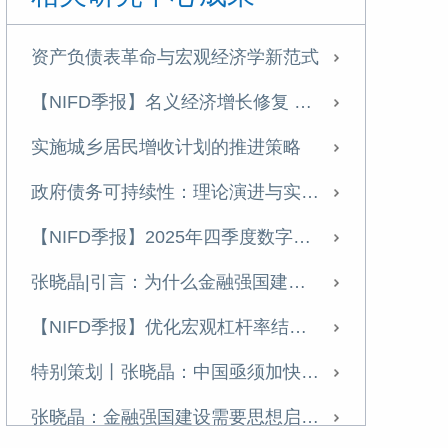
特别策划丨张晓晶：中国亟须加快高水平开放下的金融制度创新
资产负债表革命与宏观经济学新范式
张晓晶：金融强国建设需要思想启蒙，清除惯性思维丨长安讲坛
【NIFD季报】名义经济增长修复 宏观杠杆率增幅收窄——2026年一季度宏观杠杆率报告
壮大耐心资本：理论逻辑、时代价值与现实路径
实施城乡居民增收计划的推进策略
【NIFD季报】2025年三季度数字资产季报
政府债务可持续性：理论演进与实践启示
【NIFD季报】提振资产价格+盘活存量资产，修复微观主体资产负债表——2025 年三季度宏观杠杆率报告
【NIFD季报】2025年四季度数字资产季报
经济学视角下的人工智能（AI）： 稀缺性转移与人类的挑战
张晓晶|引言：为什么金融强国建设亟待一场金融启蒙？
学习《习近平经济文选》第一卷专家笔谈 | 张晓晶：把握金融本质和规律 书写新时代的金融答卷
【NIFD季报】优化宏观杠杆率结构 提高信用扩张对增长的支持效能——2025年四季度宏观杠杆率报告
【NIFD季报】供需失衡难改善，美国“胀”大于“滞”——2025H1全球金融市场
特别策划丨张晓晶：中国亟须加快高水平开放下的金融制度创新
【NIFD季报】宏观杠杆率首破300%，私人部门信用扩张趋缓——2025年二季度宏观杠杆率报告
张晓晶：金融强国建设需要思想启蒙，清除惯性思维丨长安讲坛