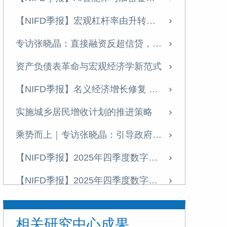
【NIFD季报】宏观杠杆率由升转降 资产负债表修复承压——2026年二季度宏观杠杆率报告
专访张晓晶：直接融资反超信贷，中国制度化创新冒险能力持续增强｜科创资本论
资产负债表革命与宏观经济学新范式
【NIFD季报】名义经济增长修复 宏观杠杆率增幅收窄——2026年一季度宏观杠杆率报告
实施城乡居民增收计划的推进策略
乘势而上｜专访张晓晶：引导政府部门存量财富向居民部门适度转移
【NIFD季报】2025年四季度数字资产季报
【NIFD季报】2025年四季度数字资产季报
张晓晶|引言：为什么金融强国建设亟待一场金融启蒙？
相关研究中心成果
【NIFD季报】优化宏观杠杆率结构 提高信用扩张对增长的支持效能——2025年四季度宏观杠杆率报告