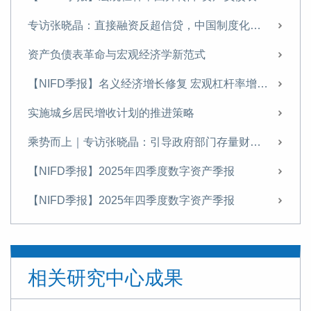
专访张晓晶：直接融资反超信贷，中国制度化创新冒险能力持续增强｜科创资本论
资产负债表革命与宏观经济学新范式
【NIFD季报】名义经济增长修复 宏观杠杆率增幅收窄——2026年一季度宏观杠杆率报告
实施城乡居民增收计划的推进策略
乘势而上｜专访张晓晶：引导政府部门存量财富向居民部门适度转移
【NIFD季报】2025年四季度数字资产季报
【NIFD季报】2025年四季度数字资产季报
张晓晶|引言：为什么金融强国建设亟待一场金融启蒙？
【NIFD季报】优化宏观杠杆率结构 提高信用扩张对增长的支持效能——2025年四季度宏观杠杆率报告
相关研究中心成果
特别策划丨张晓晶：中国亟须加快高水平开放下的金融制度创新