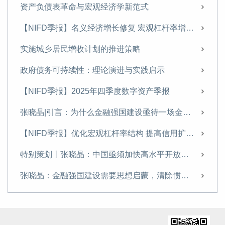
张晓晶：金融强国建设需要思想启蒙，清除惯性思维丨长安讲坛
资产负债表革命与宏观经济学新范式
壮大耐心资本：理论逻辑、时代价值与现实路径
【NIFD季报】名义经济增长修复 宏观杠杆率增幅收窄——2026年一季度宏观杠杆率报告
【NIFD季报】2025年三季度数字资产季报
实施城乡居民增收计划的推进策略
【NIFD季报】提振资产价格+盘活存量资产，修复微观主体资产负债表——2025 年三季度宏观杠杆率报告
政府债务可持续性：理论演进与实践启示
经济学视角下的人工智能（AI）： 稀缺性转移与人类的挑战
【NIFD季报】2025年四季度数字资产季报
学习《习近平经济文选》第一卷专家笔谈 | 张晓晶：把握金融本质和规律 书写新时代的金融答卷
张晓晶|引言：为什么金融强国建设亟待一场金融启蒙？
【NIFD季报】供需失衡难改善，美国“胀”大于“滞”——2025H1全球金融市场
【NIFD季报】优化宏观杠杆率结构 提高信用扩张对增长的支持效能——2025年四季度宏观杠杆率报告
【NIFD季报】宏观杠杆率首破300%，私人部门信用扩张趋缓——2025年二季度宏观杠杆率报告
特别策划丨张晓晶：中国亟须加快高水平开放下的金融制度创新
【NIFD季报】全球数字资产监管框架进一步完善——2025年二季度全球数字资产
张晓晶：金融强国建设需要思想启蒙，清除惯性思维丨长安讲坛
张晓晶：加强人工智能发展的金融支持
壮大耐心资本：理论逻辑、时代价值与现实路径
坚定不移走好中国特色金融发展之路