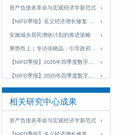
资产负债表革命与宏观经济学新范式
【NIFD季报】名义经济增长修复 宏观杠杆率增幅收窄——2026年一季度宏观杠杆率报告
实施城乡居民增收计划的推进策略
乘势而上｜专访张晓晶：引导政府部门存量财富向居民部门适度转移
【NIFD季报】2025年四季度数字资产季报
【NIFD季报】2025年四季度数字资产季报
张晓晶|引言：为什么金融强国建设亟待一场金融启蒙？
相关研究中心成果
【NIFD季报】优化宏观杠杆率结构 提高信用扩张对增长的支持效能——2025年四季度宏观杠杆率报告
特别策划丨张晓晶：中国亟须加快高水平开放下的金融制度创新
资产负债表革命与宏观经济学新范式
张晓晶：金融强国建设需要思想启蒙，清除惯性思维丨长安讲坛
【NIFD季报】名义经济增长修复 宏观杠杆率增幅收窄——2026年一季度宏观杠杆率报告