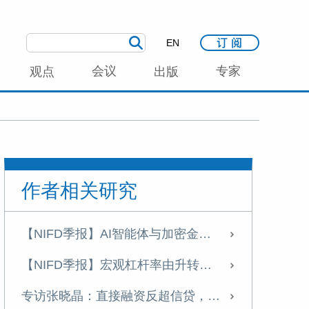
EN
会议
专家
观点
出版
作者相关研究
【NIFD季报】AI智能体与加密金融加速融合——2026年上半年股票市场分析报告
【NIFD季报】宏观杠杆率由升转降 资产负债表修复承压——2026年二季度宏观杠杆率报告
专访张晓晶：直接融资反超信贷，中国制度化创新冒险能力持续增强｜科创资本论