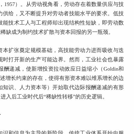
w，1957）。从劳动视角看，劳动存在着数量供应与技
力供给，又不断提升对劳动者技能水平的要求。低技
技能技术工人与工程师却出现结构性短缺，即劳动数
能稀缺成为制约技术扩散与资本回报的另一瓶颈。
资本扩张奠定规模基础，高技能劳动力进而吸收与迭
现时打开新的生产可能边界。然而，工业社会也暴露
酬递减，使新增投资拉动效应日益缩小（Goldin和
后。上述增长约束的存在，使得有形资本难以维系增长的边
如知识、人力资本等）开始取代边际报酬递减的有形
进入后工业时代后“稀缺性转移”的历史逻辑。
升
以知识和信息为主导的新阶段，传统工业体系开始向服