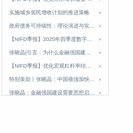
壮大耐心资本：理论逻辑、时代价值与现实路径
实施城乡居民增收计划的推进策略
【NIFD季报】2025年三季度数字资产季报
政府债务可持续性：理论演进与实践启示
【NIFD季报】提振资产价格+盘活存量资产，修复微观主体资产负债表——2025 年三季度宏观杠杆率报告
【NIFD季报】2025年四季度数字资产季报
经济学视角下的人工智能（AI）： 稀缺性转移与人类的挑战
张晓晶|引言：为什么金融强国建设亟待一场金融启蒙？
学习《习近平经济文选》第一卷专家笔谈 | 张晓晶：把握金融本质和规律 书写新时代的金融答卷
【NIFD季报】优化宏观杠杆率结构 提高信用扩张对增长的支持效能——2025年四季度宏观杠杆率报告
【NIFD季报】供需失衡难改善，美国“胀”大于“滞”——2025H1全球金融市场
特别策划丨张晓晶：中国亟须加快高水平开放下的金融制度创新
【NIFD季报】宏观杠杆率首破300%，私人部门信用扩张趋缓——2025年二季度宏观杠杆率报告
张晓晶：金融强国建设需要思想启蒙，清除惯性思维丨长安讲坛
【NIFD季报】全球数字资产监管框架进一步完善——2025年二季度全球数字资产
壮大耐心资本：理论逻辑、时代价值与现实路径
张晓晶：加强人工智能发展的金融支持
坚定不移走好中国特色金融发展之路