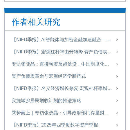
作者相关研究
【NIFD季报】AI智能体与加密金融加速融合——2026年上半年股票市场分析报告
【NIFD季报】宏观杠杆率由升转降 资产负债表修复承压——2026年二季度宏观杠杆率报告
专访张晓晶：直接融资反超信贷，中国制度化创新冒险能力持续增强｜科创资本论
资产负债表革命与宏观经济学新范式
【NIFD季报】名义经济增长修复 宏观杠杆率增幅收窄——2026年一季度宏观杠杆率报告
实施城乡居民增收计划的推进策略
乘势而上｜专访张晓晶：引导政府部门存量财富向居民部门适度转移
【NIFD季报】2025年四季度数字资产季报