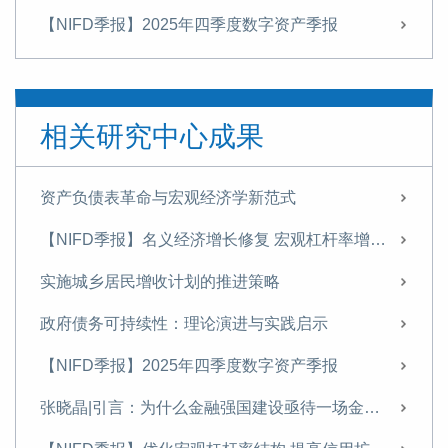
【NIFD季报】2025年四季度数字资产季报
张晓晶|引言：为什么金融强国建设亟待一场金融启蒙？
【NIFD季报】优化宏观杠杆率结构 提高信用扩张对增长的支持效能——2025年四季度宏观杠杆率报告
相关研究中心成果
特别策划丨张晓晶：中国亟须加快高水平开放下的金融制度创新
张晓晶：金融强国建设需要思想启蒙，清除惯性思维丨长安讲坛
资产负债表革命与宏观经济学新范式
壮大耐心资本：理论逻辑、时代价值与现实路径
【NIFD季报】名义经济增长修复 宏观杠杆率增幅收窄——2026年一季度宏观杠杆率报告
【NIFD季报】2025年三季度数字资产季报
实施城乡居民增收计划的推进策略
【NIFD季报】提振资产价格+盘活存量资产，修复微观主体资产负债表——2025 年三季度宏观杠杆率报告
政府债务可持续性：理论演进与实践启示
经济学视角下的人工智能（AI）： 稀缺性转移与人类的挑战
【NIFD季报】2025年四季度数字资产季报
学习《习近平经济文选》第一卷专家笔谈 | 张晓晶：把握金融本质和规律 书写新时代的金融答卷
张晓晶|引言：为什么金融强国建设亟待一场金融启蒙？
【NIFD季报】供需失衡难改善，美国“胀”大于“滞”——2025H1全球金融市场