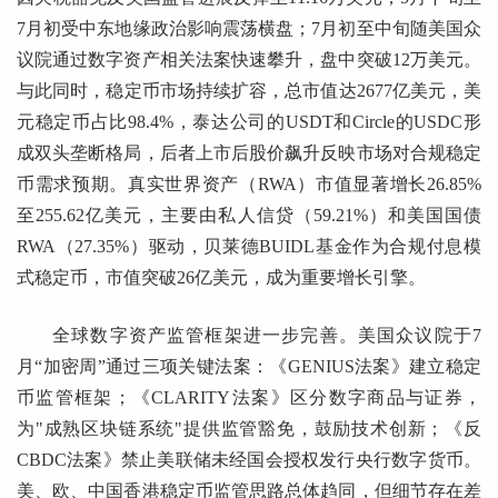
7月初受中东地缘政治影响震荡横盘；7月初至中旬随美国众
议院通过数字资产相关法案快速攀升，盘中突破12万美元。
与此同时，稳定币市场持续扩容，总市值达2677亿美元，美
元稳定币占比98.4%，泰达公司的USDT和Circle的USDC形
成双头垄断格局，后者上市后股价飙升反映市场对合规稳定
币需求预期。真实世界资产（RWA）市值显著增长26.85%
至255.62亿美元，主要由私人信贷（59.21%）和美国国债
RWA（27.35%）驱动，贝莱德BUIDL基金作为合规付息模
式稳定币，市值突破26亿美元，成为重要增长引擎。
全球数字资产监管框架进一步完善。美国众议院于7
月“加密周”通过三项关键法案：《GENIUS法案》建立稳定
币监管框架；《CLARITY法案》区分数字商品与证券，
为"成熟区块链系统"提供监管豁免，鼓励技术创新；《反
CBDC法案》禁止美联储未经国会授权发行央行数字货币。
美、欧、中国香港稳定币监
管思路总体趋同，但细节存在差