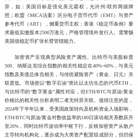
异，如：美国目标是强化美元霸权，允许州/联邦两级牌
照；欧盟《MiCA法案》区分电子货币代币（EMT）与资产
参考代币（ART），侧重货币主权；香港《稳定币条例》要
求最低实缴股本2500万港元，严格管理境外发行人。需警惕
美国借稳定币扩张长臂管辖能力。
加密资产呈现典型风险资产属性。比特币与美股标普
500、纳斯达克综合指数的相关性稳定在40%~60%，与美元
指数及美债总体负相关，与传统避险资产（黄金、日元）关
联度低。市场曾以“数字石油”类比以太坊生态的代币ETH，
与比特币的“数字黄金”属性对应，但ETH/BTC与原油/黄金
价格比的相关性分析表明二者无特异关联。值得注意的是，
2024年下半年以来，受美国政策转向及机构资金入场影响，
ETH/BTC与原油/黄金对数收益率的180日滚动相关系数跃升
至20%，同时比特币波动率中枢下行，反映加密资产从散户
主导转向机构化，逐步成为大类资产配置组成部分，但仍保