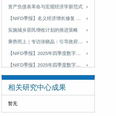
资产负债表革命与宏观经济学新范式
【NIFD季报】名义经济增长修复 宏观杠杆率增幅收窄——2026年一季度宏观杠杆率报告
实施城乡居民增收计划的推进策略
乘势而上｜专访张晓晶：引导政府部门存量财富向居民部门适度转移
【NIFD季报】2025年四季度数字资产季报
【NIFD季报】2025年四季度数字资产季报
张晓晶|引言：为什么金融强国建设亟待一场金融启蒙？
相关研究中心成果
【NIFD季报】优化宏观杠杆率结构 提高信用扩张对增长的支持效能——2025年四季度宏观杠杆率报告
特别策划丨张晓晶：中国亟须加快高水平开放下的金融制度创新
暂无
张晓晶：金融强国建设需要思想启蒙，清除惯性思维丨长安讲坛