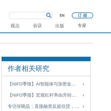
EN
会议
专家
观点
出版
作者相关研究
【NIFD季报】AI智能体与加密金融加速融合——2026年上半年股票市场分析报告
【NIFD季报】宏观杠杆率由升转降 资产负债表修复承压——2026年二季度宏观杠杆率报告
专访张晓晶：直接融资反超信贷，中国制度化创新冒险能力持续增强｜科创资本论