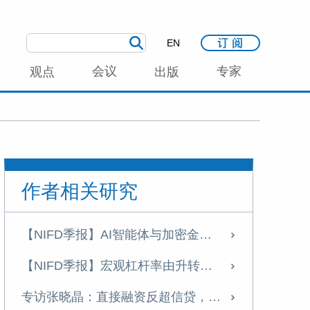
EN
会议
专家
观点
出版
作者相关研究
【NIFD季报】AI智能体与加密金融加速融合——2026年上半年股票市场分析报告
【NIFD季报】宏观杠杆率由升转降 资产负债表修复承压——2026年二季度宏观杠杆率报告
专访张晓晶：直接融资反超信贷，中国制度化创新冒险能力持续增强｜科创资本论