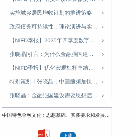
壮大耐心资本：理论逻辑、时代价值与现实路径
实施城乡居民增收计划的推进策略
【NIFD季报】2025年三季度数字资产季报
政府债务可持续性：理论演进与实践启示
【NIFD季报】提振资产价格+盘活存量资产，修复微观主体资产负债表——2025 年三季度宏观杠杆率报告
【NIFD季报】2025年四季度数字资产季报
经济学视角下的人工智能（AI）： 稀缺性转移与人类的挑战
张晓晶|引言：为什么金融强国建设亟待一场金融启蒙？
学习《习近平经济文选》第一卷专家笔谈 | 张晓晶：把握金融本质和规律 书写新时代的金融答卷
【NIFD季报】优化宏观杠杆率结构 提高信用扩张对增长的支持效能——2025年四季度宏观杠杆率报告
【NIFD季报】供需失衡难改善，美国“胀”大于“滞”——2025H1全球金融市场
特别策划丨张晓晶：中国亟须加快高水平开放下的金融制度创新
【NIFD季报】宏观杠杆率首破300%，私人部门信用扩张趋缓——2025年二季度宏观杠杆率报告
张晓晶：金融强国建设需要思想启蒙，清除惯性思维丨长安讲坛
【NIFD季报】全球数字资产监管框架进一步完善——2025年二季度全球数字资产
壮大耐心资本：理论逻辑、时代价值与现实路径
中国特色金融文化：思想基础、实践要求和发展方向.pdf
张晓晶：加强人工智能发展的金融支持
坚定不移走好中国特色金融发展之路
下载