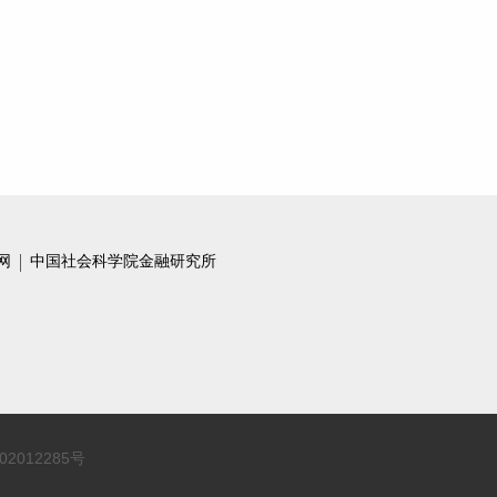
张晓晶 | 做好数字金融大文章 加快建设金融强国
张晓晶谈金融支持科技创新：这一问题，我们要反思
金融强国建设的底线要求
以学术评价为抓手，推动年鉴高质量发展
【NIFD季报】总体债务扩张有限，宏观杠杆率被动上升——2023Q3宏观杠杆率
网
中国社会科学院金融研究所
金融支持科技创新需要冷思考
数字经济为全球经济合作提供新动能
张晓晶：把握做好新时代经济工作的科学方法
统筹稳增长与防风险 金融支持经济回升向好
02012285号
正视数字技术潜在风险，审慎推动技术发展