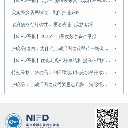
【NIFD季报】名义经济增长修复 宏观杠杆率增幅收窄——2026年一季度宏观杠杆率报告
【NIFD季报】2025年三季度数字资产季报
实施城乡居民增收计划的推进策略
【NIFD季报】提振资产价格+盘活存量资产，修复微观主体资产负债表——2025 年三季度宏观杠杆率报告
政府债务可持续性：理论演进与实践启示
经济学视角下的人工智能（AI）： 稀缺性转移与人类的挑战
【NIFD季报】2025年四季度数字资产季报
学习《习近平经济文选》第一卷专家笔谈 | 张晓晶：把握金融本质和规律 书写新时代的金融答卷
张晓晶|引言：为什么金融强国建设亟待一场金融启蒙？
【NIFD季报】供需失衡难改善，美国“胀”大于“滞”——2025H1全球金融市场
【NIFD季报】优化宏观杠杆率结构 提高信用扩张对增长的支持效能——2025年四季度宏观杠杆率报告
【NIFD季报】宏观杠杆率首破300%，私人部门信用扩张趋缓——2025年二季度宏观杠杆率报告
特别策划丨张晓晶：中国亟须加快高水平开放下的金融制度创新
【NIFD季报】全球数字资产监管框架进一步完善——2025年二季度全球数字资产
张晓晶：金融强国建设需要思想启蒙，清除惯性思维丨长安讲坛
张晓晶：加强人工智能发展的金融支持
壮大耐心资本：理论逻辑、时代价值与现实路径
坚定不移走好中国特色金融发展之路
锚定金融强国目标，加快构建中国自主的金融学知识体系