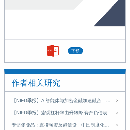
下载
作者相关研究
【NIFD季报】AI智能体与加密金融加速融合——2026年上半年股票市场分析报告
【NIFD季报】宏观杠杆率由升转降 资产负债表修复承压——2026年二季度宏观杠杆率报告
专访张晓晶：直接融资反超信贷，中国制度化创新冒险能力持续增强｜科创资本论