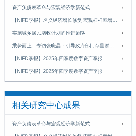
资产负债表革命与宏观经济学新范式
【NIFD季报】名义经济增长修复 宏观杠杆率增幅收窄——2026年一季度宏观杠杆率报告
实施城乡居民增收计划的推进策略
乘势而上｜专访张晓晶：引导政府部门存量财富向居民部门适度转移
【NIFD季报】2025年四季度数字资产季报
【NIFD季报】2025年四季度数字资产季报
张晓晶|引言：为什么金融强国建设亟待一场金融启蒙？
【NIFD季报】优化宏观杠杆率结构 提高信用扩张对增长的支持效能——2025年四季度宏观杠杆率报告
相关研究中心成果
特别策划丨张晓晶：中国亟须加快高水平开放下的金融制度创新
张晓晶：金融强国建设需要思想启蒙，清除惯性思维丨长安讲坛
资产负债表革命与宏观经济学新范式
壮大耐心资本：理论逻辑、时代价值与现实路径