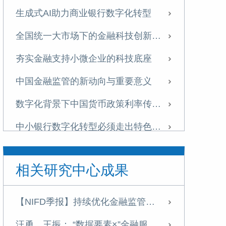
生成式AI助力商业银行数字化转型
全国统一大市场下的金融科技创新与监管体系重构
夯实金融支持小微企业的科技底座
中国金融监管的新动向与重要意义
数字化背景下中国货币政策利率传导效率研究——来自数字消费信贷市场的微观证据
中小银行数字化转型必须走出特色之路
金融科技助力双循环新发展格局建设的机理与建议
相关研究中心成果
金融科技赋能小微贷款长效机制
推动数字经济持续健康发展
【NIFD季报】持续优化金融监管，助力经济健康发展——2025H1中国金融监管
金融科技赋能小微贷款长效机制
汪勇、王振： “数据要素×”金融服务实践的现状、问题与建议