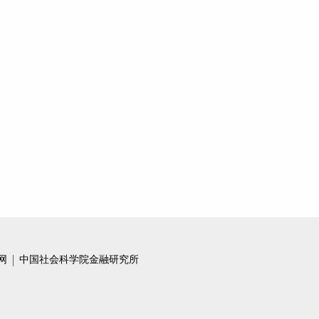
商业银行数字化转型的数据治理问题
推动金融控股公司规范发展的监管要义
金融科技创新与监管路径探寻：基于监管科技的研究视角
大科技金融：概念、发展与挑战
我国近中期发展面临许多不确定因素 疫情给金融领域带来新的重大挑战
银行业保险业如何让高质量发展落地
透视2020年金融政策新风向 ——2020年《政府工作报告》解读
数字消费券可作为常态化政策工具
网
中国社会科学院金融研究所
我国金融基础设施发展态势及其统筹监管
商业银行数字化转型助力小微企业融资