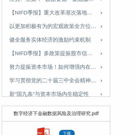
以统一资本市场助力统一大市场建设
【NIFD季报】重大改革渐次落地，金融监管持续优化——2024年度中国金融监管
金融科技助力经济高质量发展
以更加积极有为的宏观政策全方位扩大国内需求
监管科技国际经验与启示
健全服务实体经济的激励约束机制
谨防大宗商品价格暴涨的外溢效应
【NIFD季报】多政策提振股市信心 “白名单”促进房市趋稳——2024Q3中国金融监管
对大型互联网平台要设置多元化反垄断规制目标
努力提振资本市场！如何增强内在稳定性？
数字经济下金融数据风险及治理研究
学习贯彻党的二十届三中全会精神 | 郑联盛:健全宏观经济治理体系以提升宏观政策效能的思考
监管科技的发展挑战与中国选择：基于金融科技监管视角
新“国九条”与资本市场内生稳定性
金融机构数字服务能力指数评价与发展建议
以数字金融赋能上海国际金融中心建设
数字经济下金融数据风险及治理研究.pdf
防范化解重大风险 抓好风险处置工作
论股债结合型融资的性质及其法律适用
下载