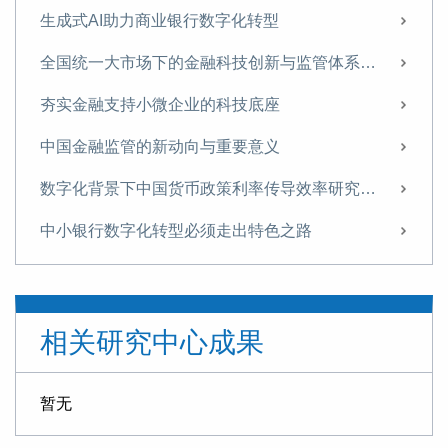
生成式AI助力商业银行数字化转型
全国统一大市场下的金融科技创新与监管体系重构
夯实金融支持小微企业的科技底座
中国金融监管的新动向与重要意义
数字化背景下中国货币政策利率传导效率研究——来自数字消费信贷市场的微观证据
中小银行数字化转型必须走出特色之路
金融科技助力双循环新发展格局建设的机理与建议
金融科技赋能小微贷款长效机制
相关研究中心成果
推动数字经济持续健康发展
金融科技赋能小微贷款长效机制
暂无
以统一资本市场助力统一大市场建设