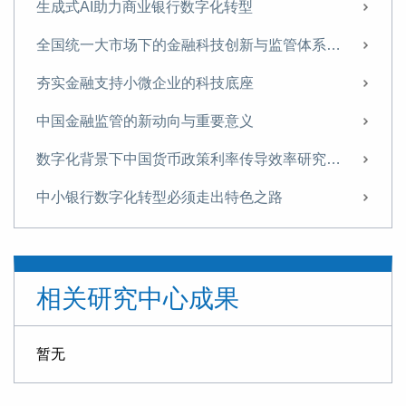
生成式AI助力商业银行数字化转型
全国统一大市场下的金融科技创新与监管体系重构
夯实金融支持小微企业的科技底座
中国金融监管的新动向与重要意义
数字化背景下中国货币政策利率传导效率研究——来自数字消费信贷市场的微观证据
中小银行数字化转型必须走出特色之路
金融科技助力双循环新发展格局建设的机理与建议
金融科技赋能小微贷款长效机制
相关研究中心成果
推动数字经济持续健康发展
金融科技赋能小微贷款长效机制
暂无
以统一资本市场助力统一大市场建设