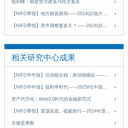
殷剑峰：财政货币政策与经济复苏
【NIFD季报】地方财政困局——2024Q2地方区域财政
【NIFD季报】房市调整要多久？——2024Q2中国宏观金融
殷剑峰：应对房市调整的货币金融政策—美日比较及对中国的启示
【NIFD季报】中央稳基建，地方财政活力有待激励——2024Q1地方区域财政
相关研究中心成果
【NIFD季报】探寻新质生产力：人工智能——2024Q1中国宏观金融报告
殷剑峰： 建立主权信用货币发行模式，锻造强大的人民币
【NIFD半年报】旧动能企稳，新动能崛起————2025年宏观形势分析与2026年展望
【NIFD季报】中央政府发力，新一轮财税体制改革可期——2023年度地方区域财政
【NIFD半年报】低利率时代——2025H1中国宏观金融
【NIFD季报】长征——2023年度中国宏观金融报告
资产代币化：Web3.0时代的金融新范式
靠数字资本、新能源资本和人力资本，中国不可能得“日本病”
【NIFD季报】震荡筑底、砥砺前行—2024年度中国宏观金融
【NIFD季报】财政收紧，化债加速——2023Q3地方区域财政
关键是乘数