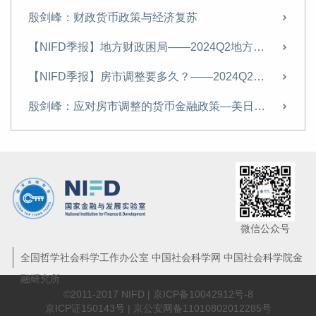
【NIFD季报】经济复苏几何——2023Q3中国宏观金融
殷剑峰：财政货币政策与经济复苏
专访殷剑峰：再谈政府信用、资产负债表衰退与“灰犀牛”
【NIFD季报】地方财政困局——2024Q2地方区域财政
殷剑峰：建议财政每年投入5万亿，补贴生育、养育、教育
【NIFD季报】房市调整要多久？——2024Q2中国宏观金融
【NIFD季报】财政政策需更加积极——2023Q2地方区域财政
殷剑峰：应对房市调整的货币金融政策—美日比较及对中国的启示
【NIFD季报】宏观政策需加力提效——2023Q2中国宏观金融报告
【NIFD季报】中央稳基建，地方财政活力有待激励——2024Q1地方区域财政
宽松货币政策是必要的，但无法解决根本问题
日本病
【NIFD季报】财政空间收窄，地方偿债压力加重——2023Q1地方区域财政
微信公众号
【NIFD季报】经济复苏结构不均衡——2023Q1中国宏观金融
全国哲学社会科学工作办公室 中国社会科学网 中国社会科学院金
融研究所
唤醒乘数效应
©2011-2017 NIFD |
京ICP备10042912号-8
京ICP证150143号 | 京公安网备11010802012285号
【NIFD季报】财政收支分化，地方财政紧平衡——2022年度地方区域财政