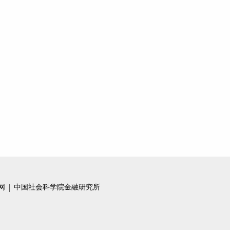
日本病
【NIFD季报】财政空间收窄，地方偿债压力加重——2023Q1地方区域财政
【NIFD季报】经济复苏结构不均衡——2023Q1中国宏观金融
唤醒乘数效应
【NIFD季报】财政收支分化，地方财政紧平衡——2022年度地方区域财政
【NIFD季报】静待春来 ——2022 年宏观经济金融形势总结和展望
为什么中国人不消费？
静待春来——学习中央经济工作会议精神
网
中国社会科学院金融研究所
【NIFD季报】三种通胀格局——2022Q3中国宏观金融报告
【NIFD季报】准财政发力，地方财政受限——2022Q3地方区域财政