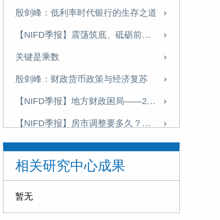
殷剑峰：低利率时代银行的生存之道
【NIFD季报】震荡筑底、砥砺前行—2024年度中国宏观金融
关键是乘数
殷剑峰：财政货币政策与经济复苏
【NIFD季报】地方财政困局——2024Q2地方区域财政
【NIFD季报】房市调整要多久？——2024Q2中国宏观金融
殷剑峰：应对房市调整的货币金融政策—美日比较及对中国的启示
相关研究中心成果
【NIFD季报】中央稳基建，地方财政活力有待激励——2024Q1地方区域财政
【NIFD季报】探寻新质生产力：人工智能——2024Q1中国宏观金融报告
暂无
殷剑峰： 建立主权信用货币发行模式，锻造强大的人民币