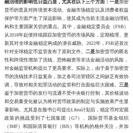
融治理的影响也日益凸显，尤其在以下三个方面：一是
加密
货币的普及对跨境资本流动、金融市场稳定以及消费者权益
保护等方面产生了深远影响，使其成为当前主流金融治理机
构和主要国家关切的重点。其中，金融稳定委员会（FSB）
从2018年起便持续跟踪加密货币的市场风险，定期梳理、更
新其对全球金融稳定构成的潜在威胁。2022年，FSB还首次
针对全球稳定币监管发布了原则文件。
二是
加密货币的匿名
性和跨境性增加了洗钱、恐怖融资等非法金融活动的风险，
对金融监管机构提出了更高要求。实际上，由于基于加密货
币的洗钱技术日益复杂，加之各司法管辖区之间缺乏有效协
调，导致对相关犯罪活动的监管和打击面临巨大困难。
三是
鉴于加密货币的发行与流通不受中央银行控制，其价格波动
和交易量变化被认为将对货币政策的制定与实施效果产生显
著影响。尤其是在脸书公司提出Libra计划后，稳定币对宏观
政策的挑战受到了七国集团（G7）、国际货币基金组织
（IMF）和国际清算银行（BIS）等机构的格外关注，并加