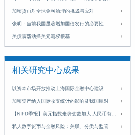
加密货币对全球金融治理的挑战与应对
张明：当前我国显著增加国债发行的必要性
美债震荡动摇美元霸权根基
全球数字经济发展指数报告（TIMG 2024）摘要
全球数字经济发展指数报告（TIMG 2024）出版
相关研究中心成果
如何通过财政金融协同支持中小企业融资——基于某西部沿边省份的调查研究
数字货币对国际金融体系的重构
以资本市场开放推动上海国际金融中心建设
中国的不良资产处置：发展历程、国际经验与政策建议
加密资产纳入国际收支统计的影响及我国应对
《中国金融》｜中国国际收支变化与展望
【NIFD季报】美元指数走势变数加大 人民币有望温和升值——2025年年度人民币汇率分析报告
【NIFD季报】特朗普2.0推动美国再通胀 美元利率与汇率持续高位盘整——2024年度人民币汇率年报
私人数字货币与金融风险：关联、分类与监管