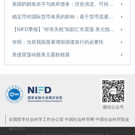
当前的房企困境及应对策略——基于A市房地产市场的实地调研
美国的财政赤字与政府债务：历史演进、可持续性与中国应对
名义GDP增速有望在2025年企稳反弹
稳定币对国际货币体系的影响：基于货币流通域的分析
2025，重磅预判
【NIFD季报】“对等关税”加剧汇市震荡 美元指数步入贬值周——2025H1人民币汇率分析报告
张明 | 安全三论
张明：当前我国显著增加国债发行的必要性
特朗普冲击2.0：辨析与应对
美债震荡动摇美元霸权根基
深化金融改革，做好科技金融大文章
全球数字经济发展指数报告（TIMG 2024）摘要
特朗普政策对美国长期国债收益率影响几何
张明 | 警惕“泛安全化”陷阱
政府债务可持续性：特征事实、理论演变与国际经验
微信公众号
张明 | 对最近财政化债政策的五点评论
全国哲学社会科学工作办公室 中国社会科学网 中国社会科学院金
融研究所
【NIFD季报】特朗普2.0推高通胀 美债美指回落空间有限——2024年人民币汇率三季度报告