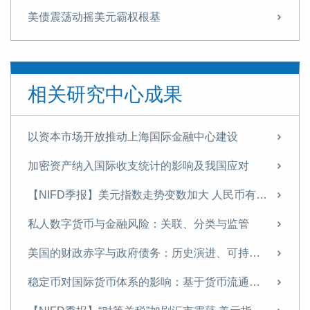
美债震荡动摇美元霸权根基
全球数字经济发展指数报告（TIMG 2024）摘要
全球数字经济发展指数报告（TIMG 2024）出版
相关研究中心成果
如何通过财政金融协同支持中小企业融资——基于某西部沿边省份的调查研究
数字货币对国际金融体系的重构
以资本市场开放推动上海国际金融中心建设
中国的不良资产处置：发展历程、国际经验与政策建议
加密资产纳入国际收支统计的影响及我国应对
《中国金融》｜中国国际收支变化与展望
【NIFD季报】美元指数走势变数加大 人民币有望温和升值——2025年年度人民币汇率分析报告
【NIFD季报】特朗普2.0推动美国再通胀 美元利率与汇率持续高位盘整——2024年度人民币汇率年报
私人数字货币与金融风险：关联、分类与监管
当前的房企困境及应对策略——基于A市房地产市场的实地调研
美国的财政赤字与政府债务：历史演进、可持续性与中国应对
名义GDP增速有望在2025年企稳反弹
稳定币对国际货币体系的影响：基于货币流通域的分析
2025，重磅预判